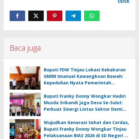
ODSK
Baca juga
Bupati FDW Tinjau Lokasi Kebakaran
GMIM Imanuel Kawangkoan Bawah:
Kepedulian Nyata Pemerintah
Minahasa Selatan bagi Jemaat yang
Terdampak
Bupati Franky Donny Wongkar Hadiri
Musda Srikandi Jaga Desa Se-Sulut:
Perkuat Sinergi Lintas Sektor Demi
Desa Maju dan Sejahtera
Wujudkan Generasi Sehat dan Cerdas,
Bupati Franky Donny Wongkar Tinjau
Pelaksanaan BIAS 2026 di SD Negeri 2