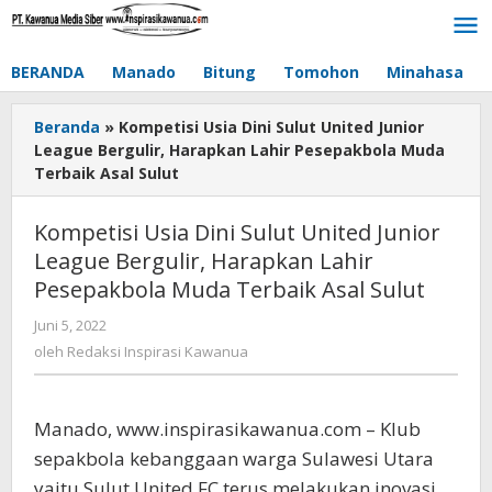
Lewati
ke
konten
BERANDA
Manado
Bitung
Tomohon
Minahasa
Beranda
»
Kompetisi Usia Dini Sulut United Junior
League Bergulir, Harapkan Lahir Pesepakbola Muda
Terbaik Asal Sulut
Kompetisi Usia Dini Sulut United Junior
League Bergulir, Harapkan Lahir
Pesepakbola Muda Terbaik Asal Sulut
Juni 5, 2022
oleh
Redaksi
oleh
Redaksi Inspirasi Kawanua
Inspirasi
Kawanua
Manado, www.inspirasikawanua.com – Klub
sepakbola kebanggaan warga Sulawesi Utara
yaitu Sulut United FC terus melakukan inovasi