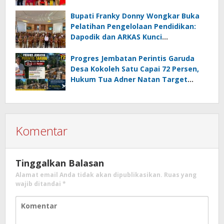
Amurang
Bupati Franky Donny Wongkar Buka
Pelatihan Pengelolaan Pendidikan:
Dapodik dan ARKAS Kunci
Transformasi Tata Kelola Pendidikan
Minahasa Selatan
Progres Jembatan Perintis Garuda
Desa Kokoleh Satu Capai 72 Persen,
Hukum Tua Adner Natan Target
Rampung Sebelum HUT RI ke-81
Komentar
Tinggalkan Balasan
Alamat email Anda tidak akan dipublikasikan.
Ruas yang
wajib ditandai
*