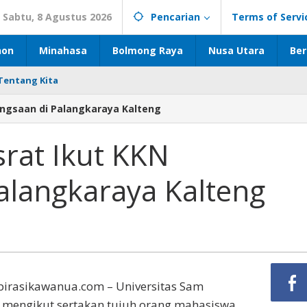
Sabtu, 8 Agustus 2026
Pencarian
Terms of Servi
hon
Minahasa
Bolmong Raya
Nusa Utara
Ber
Tentang Kita
ngsaan di Palangkaraya Kalteng
rat Ikut KKN
alangkaraya Kalteng
irasikawanua.com – Universitas Sam
) mengikut sertakan tujuh orang mahasiswa