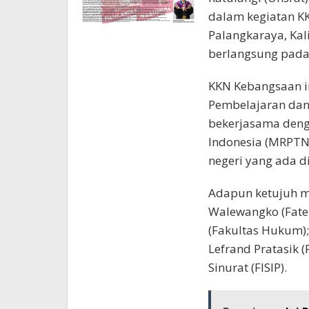
dalam kegiatan K
Palangkaraya, Kal
berlangsung pada 
KKN Kebangsaan i
Pembelajaran dan
bekerjasama denga
Indonesia (MRPTN
negeri yang ada di
Adapun ketujuh ma
Walewangko (Fatek)
(Fakultas Hukum);
Lefrand Pratasik (
Sinurat (FISIP).