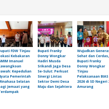
Bupati FDW Tinjau
Bupati Franky
Wujudkan Genera
Lokasi Kebakaran
Donny Wongkar
Sehat dan Cerdas,
GMIM Imanuel
Hadiri Musda
Bupati Franky
Kawangkoan
Srikandi Jaga Desa
Donny Wongkar
Bawah: Kepedulian
Se-Sulut: Perkuat
Tinjau
Nyata Pemerintah
Sinergi Lintas
Pelaksanaan BIAS
Minahasa Selatan
Sektor Demi Desa
2026 di SD Negeri 
bagi Jemaat yang
Maju dan Sejahtera
Amurang
Terdampak