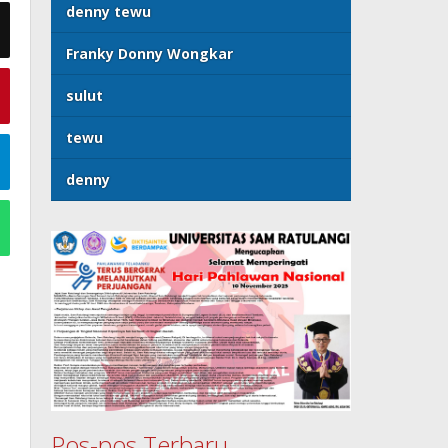
denny tewu
Franky Donny Wongkar
sulut
tewu
denny
Pos-pos Terbaru