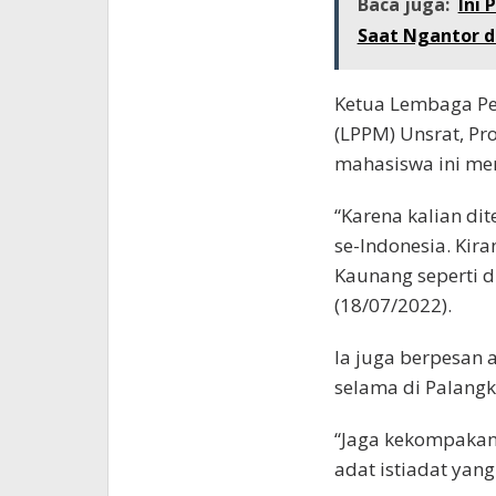
Baca juga:
Ini 
Saat Ngantor d
Ketua Lembaga Pe
(LPPM) Unsrat, Pr
mahasiswa ini me
“Karena kalian d
se-Indonesia. Kir
Kaunang seperti d
(18/07/2022).
la juga berpesan
selama di Palangk
“Jaga kekompakan
adat istiadat yang