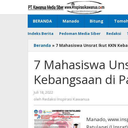
Lewati
ke
konten
BERANDA
Manado
Bitung
Tomo
Indeks Berita
Pedoman Media Siber
Redaksi
Beranda
»
7 Mahasiswa Unsrat Ikut KKN Keba
7 Mahasiswa Uns
Kebangsaan di P
Juli 18, 2022
oleh
Redaksi
oleh
Redaksi Inspirasi Kawanua
Inspirasi
Kawanua
Manado, www.insp
Ratulangi (Unsrat