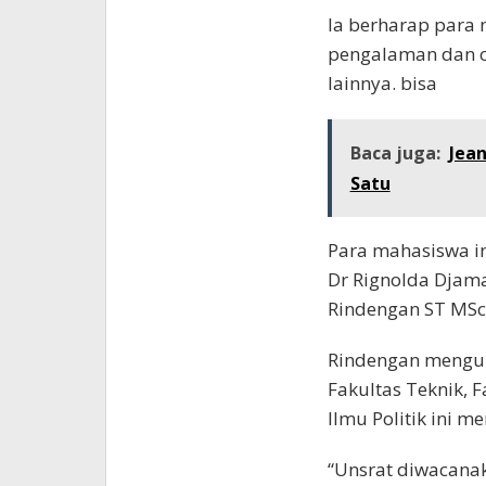
la berharap para
pengalaman dan c
lainnya. bisa
Baca juga:
Jea
Satu
Para mahasiswa in
Dr Rignolda Djam
Rindengan ST MSc 
Rindengan mengun
Fakultas Teknik, 
Ilmu Politik ini 
“Unsrat diwacana