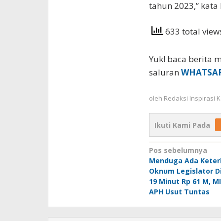
tahun 2023,” kata
633 total vie
Yuk! baca berita m
saluran
WHATSA
oleh
Redaksi Inspirasi
Ikuti Kami Pada
Navigasi
Pos sebelumnya
Menduga Ada Keterl
pos
Oknum Legislator Di
19 Minut Rp 61 M, M
APH Usut Tuntas