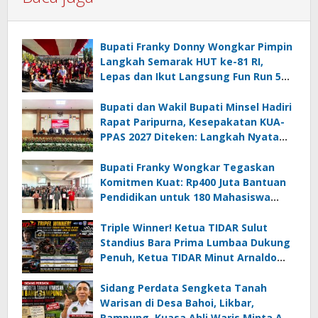
Bupati Franky Donny Wongkar Pimpin
Langkah Semarak HUT ke-81 RI,
Lepas dan Ikut Langsung Fun Run 5
Km di Amurang
Bupati dan Wakil Bupati Minsel Hadiri
Rapat Paripurna, Kesepakatan KUA-
PPAS 2027 Diteken: Langkah Nyata
Wujudkan Minsel Maju dan Sejahtera
Bupati Franky Wongkar Tegaskan
Komitmen Kuat: Rp400 Juta Bantuan
Pendidikan untuk 180 Mahasiswa
Minahasa Selatan
Triple Winner! Ketua TIDAR Sulut
Standius Bara Prima Lumbaa Dukung
Penuh, Ketua TIDAR Minut Arnaldo
Kamagi Apresiasi Dominasi Pangeran
05 MC JOE Sapu Bersih Tiga Gelar
Sidang Perdata Sengketa Tanah
Juara Umum
Warisan di Desa Bahoi, Likbar,
Rampung, Kuasa Ahli Waris Minta APH