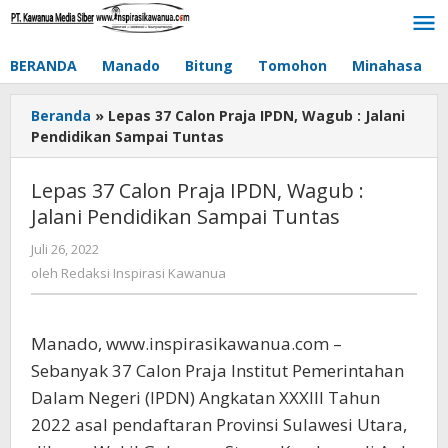
Lewati
ke
konten
BERANDA
Manado
Bitung
Tomohon
Minahasa
Beranda
»
Lepas 37 Calon Praja IPDN, Wagub : Jalani
Pendidikan Sampai Tuntas
Lepas 37 Calon Praja IPDN, Wagub :
Jalani Pendidikan Sampai Tuntas
Juli 26, 2022
oleh
Redaksi
oleh
Redaksi Inspirasi Kawanua
Inspirasi
Kawanua
Manado, www.inspirasikawanua.com –
Sebanyak 37 Calon Praja Institut Pemerintahan
Dalam Negeri (IPDN) Angkatan XXXIII Tahun
2022 asal pendaftaran Provinsi Sulawesi Utara,