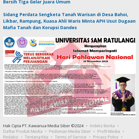
Bersih Tiga Gelar Juara Umum
Sidang Perdata Sengketa Tanah Warisan di Desa Bahoi,
Likbar, Rampung, Kuasa Ahli Waris Minta APH Usut Dugaan
Mafia Tanah dan Korupsi Dandes
Hak Cipta PT. Kawanua Media Siber ©2024
Indeks Berita
Daftar Produk Media
Pedoman Media Siber
Profil Media
Redaksi
Tentang Kita
Terms of Service
Privacy Policy