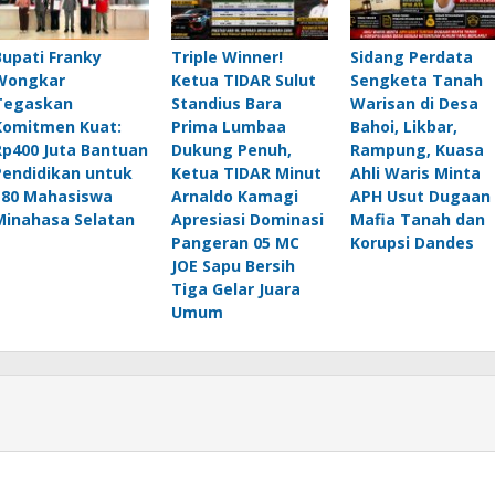
Bupati Franky
Triple Winner!
Sidang Perdata
Wongkar
Ketua TIDAR Sulut
Sengketa Tanah
Tegaskan
Standius Bara
Warisan di Desa
Komitmen Kuat:
Prima Lumbaa
Bahoi, Likbar,
Rp400 Juta Bantuan
Dukung Penuh,
Rampung, Kuasa
Pendidikan untuk
Ketua TIDAR Minut
Ahli Waris Minta
180 Mahasiswa
Arnaldo Kamagi
APH Usut Dugaan
Minahasa Selatan
Apresiasi Dominasi
Mafia Tanah dan
Pangeran 05 MC
Korupsi Dandes
JOE Sapu Bersih
Tiga Gelar Juara
Umum