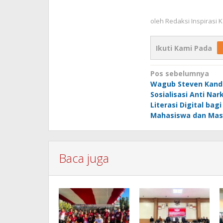
oleh
Redaksi Inspirasi
Ikuti Kami Pada
Navigasi
Pos sebelumnya
Wagub Steven Kand
pos
Sosialisasi Anti Na
Literasi Digital bagi
Mahasiswa dan Masy
Baca juga