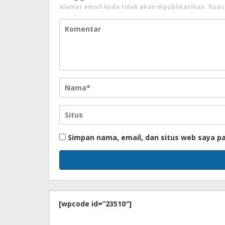
Alamat email Anda tidak akan dipublikasikan.
Ruas
Simpan nama, email, dan situs web saya p
[wpcode id=”23510″]