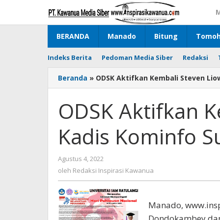
Lewati
M
ke
konten
BERANDA
Manado
Bitung
Tomo
Indeks Berita
Pedoman Media Siber
Redaksi
Beranda
»
ODSK Aktifkan Kembali Steven Lio
ODSK Aktifkan K
Kadis Kominfo S
Agustus 4, 2022
oleh
Redaksi
oleh
Redaksi Inspirasi Kawanua
Inspirasi
Kawanua
Manado, www.insp
Dondokambey dan 