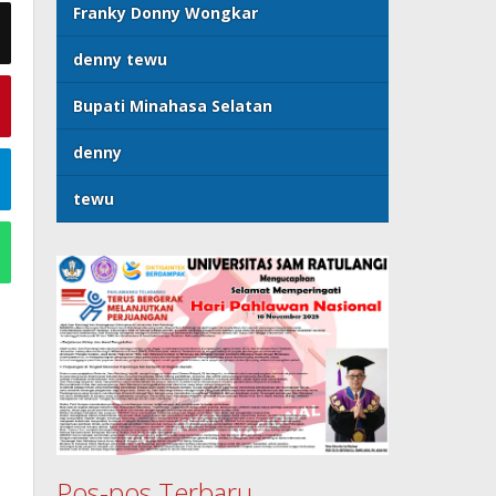
Franky Donny Wongkar
denny tewu
Bupati Minahasa Selatan
denny
tewu
Pos-pos Terbaru