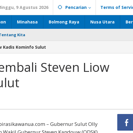
inggu, 9 Agustus 2026
Pencarian
Terms of Servi
hon
Minahasa
Bolmong Raya
Nusa Utara
Ber
Tentang Kita
w Kadis Kominfo Sulut
embali Steven Liow
ulut
irasikawanua.com – Gubernur Sulut Olly
Wakil Gubernur Steven Kandouw (ODSK),