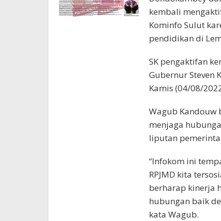
kembali mengaktif
Kominfo Sulut ka
pendidikan di Le
SK pengaktifan ke
Gubernur Steven K
Kamis (04/08/2022
Wagub Kandouw b
menjaga hubungan
liputan pemerint
“Infokom ini tempa
RPJMD kita tersos
berharap kinerja 
hubungan baik den
kata Wagub.