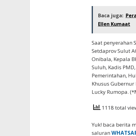
Baca juga:
Pera
Ellen Kumaat
Saat penyerahan SK
Setdaprov Sulut A
Onibala, Kepala 
Suluh, Kadis PMD
Pemerintahan, Huk
Khusus Gubernur B
Lucky Rumopa. (*
1118 total vi
Yuk! baca berita m
saluran
WHATSA