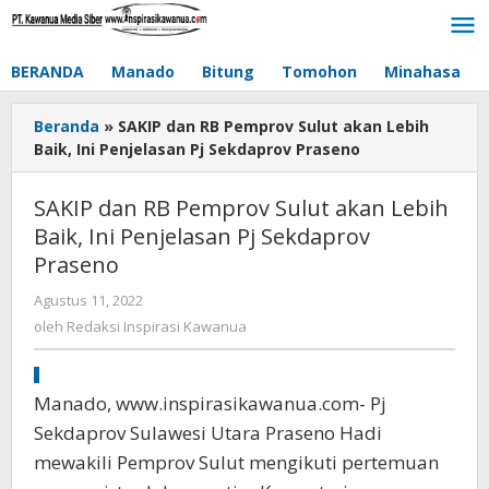
Lewati
ke
konten
BERANDA
Manado
Bitung
Tomohon
Minahasa
Beranda
»
SAKIP dan RB Pemprov Sulut akan Lebih
Baik, Ini Penjelasan Pj Sekdaprov Praseno
SAKIP dan RB Pemprov Sulut akan Lebih
Baik, Ini Penjelasan Pj Sekdaprov
Praseno
Agustus 11, 2022
oleh
Redaksi
oleh
Redaksi Inspirasi Kawanua
Inspirasi
Kawanua
Manado, www.inspirasikawanua.com- Pj
Sekdaprov Sulawesi Utara Praseno Hadi
mewakili Pemprov Sulut mengikuti pertemuan