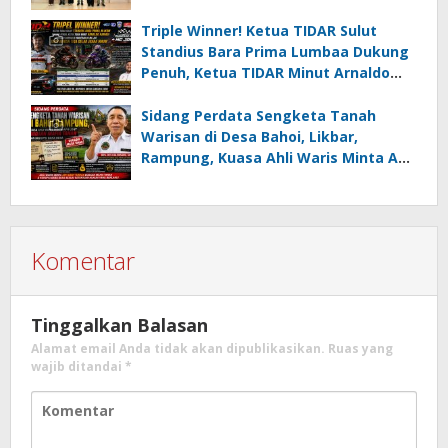
Minahasa Selatan
Triple Winner! Ketua TIDAR Sulut
Standius Bara Prima Lumbaa Dukung
Penuh, Ketua TIDAR Minut Arnaldo
Kamagi Apresiasi Dominasi Pangeran
05 MC JOE Sapu Bersih Tiga Gelar
Sidang Perdata Sengketa Tanah
Juara Umum
Warisan di Desa Bahoi, Likbar,
Rampung, Kuasa Ahli Waris Minta APH
Usut Dugaan Mafia Tanah dan
Korupsi Dandes
Komentar
Tinggalkan Balasan
Alamat email Anda tidak akan dipublikasikan.
Ruas yang
wajib ditandai
*