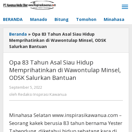
Lewati
ke
konten
BERANDA
Manado
Bitung
Tomohon
Minahasa
Beranda
»
Opa 83 Tahun Asal Siau Hidup
Memprihatinkan di Wawontulap Minsel, ODSK
Salurkan Bantuan
Opa 83 Tahun Asal Siau Hidup
Memprihatinkan di Wawontulap Minsel,
ODSK Salurkan Bantuan
September 5, 2022
oleh
Redaksi
oleh
Redaksi Inspirasi Kawanua
Inspirasi
Kawanua
Minahasa Selatan www.inspirasikawanua.com –
Seorang kakek berusia 83 tahun bernama Yester
Tahendung, diketahui hidup sebatang kara di