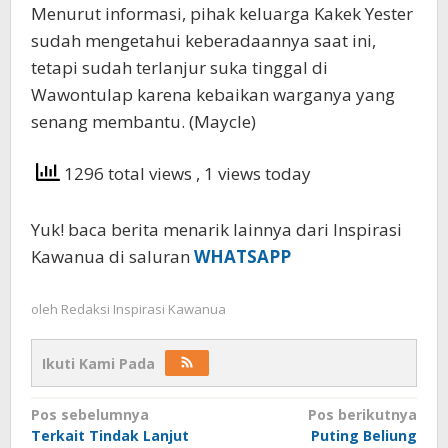
Menurut informasi, pihak keluarga Kakek Yester
sudah mengetahui keberadaannya saat ini,
tetapi sudah terlanjur suka tinggal di
Wawontulap karena kebaikan warganya yang
senang membantu. (Maycle)
1296 total views
, 1 views today
Yuk! baca berita menarik lainnya dari Inspirasi
Kawanua di saluran
WHATSAPP
oleh
Redaksi Inspirasi Kawanua
Ikuti Kami Pada
Navigasi
Pos sebelumnya
Pos berikutnya
Terkait Tindak Lanjut
Puting Beliung
pos