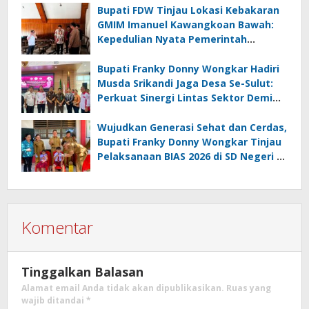
Korupsi Dandes
Bupati FDW Tinjau Lokasi Kebakaran
GMIM Imanuel Kawangkoan Bawah:
Kepedulian Nyata Pemerintah
Minahasa Selatan bagi Jemaat yang
Terdampak
Bupati Franky Donny Wongkar Hadiri
Musda Srikandi Jaga Desa Se-Sulut:
Perkuat Sinergi Lintas Sektor Demi
Desa Maju dan Sejahtera
Wujudkan Generasi Sehat dan Cerdas,
Bupati Franky Donny Wongkar Tinjau
Pelaksanaan BIAS 2026 di SD Negeri 2
Amurang
Komentar
Tinggalkan Balasan
Alamat email Anda tidak akan dipublikasikan.
Ruas yang
wajib ditandai
*