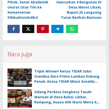
Pilrek, Senat Akademik
Hancurkan 4 Bangunan Di
Unsrat Utus Tim ke
Desa Werot Liksel,
Kementerian
Bupati JG Langsung
Dikbudristekdikti
Turun Berikan Bantuan
Baca juga
Triple Winner! Ketua TIDAR Sulut
Standius Bara Prima Lumbaa Dukung
Penuh, Ketua TIDAR Minut Arnaldo
Kamagi Apresiasi Dominasi Pangeran
05 MC JOE Sapu Bersih Tiga Gelar
Sidang Perdata Sengketa Tanah
Juara Umum
Warisan di Desa Bahoi, Likbar,
Rampung, Kuasa Ahli Waris Minta APH
Usut Dugaan Mafia Tanah dan