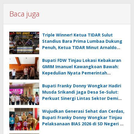
Baca juga
Triple Winner! Ketua TIDAR Sulut
Standius Bara Prima Lumbaa Dukung
Penuh, Ketua TIDAR Minut Arnaldo
Kamagi Apresiasi Dominasi Pangeran
05 MC JOE Sapu Bersih Tiga Gelar
Bupati FDW Tinjau Lokasi Kebakaran
Juara Umum
GMIM Imanuel Kawangkoan Bawah:
Kepedulian Nyata Pemerintah
Minahasa Selatan bagi Jemaat yang
Terdampak
Bupati Franky Donny Wongkar Hadiri
Musda Srikandi Jaga Desa Se-Sulut:
Perkuat Sinergi Lintas Sektor Demi
Desa Maju dan Sejahtera
Wujudkan Generasi Sehat dan Cerdas,
Bupati Franky Donny Wongkar Tinjau
Pelaksanaan BIAS 2026 di SD Negeri 2
Amurang