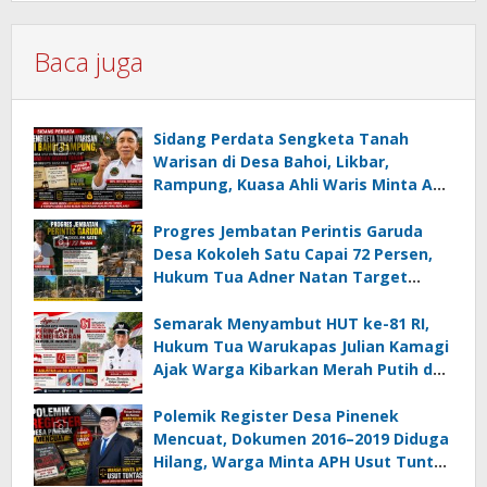
Baca juga
Sidang Perdata Sengketa Tanah
Warisan di Desa Bahoi, Likbar,
Rampung, Kuasa Ahli Waris Minta APH
Usut Dugaan Mafia Tanah dan
Korupsi Dandes
Progres Jembatan Perintis Garuda
Desa Kokoleh Satu Capai 72 Persen,
Hukum Tua Adner Natan Target
Rampung Sebelum HUT RI ke-81
Semarak Menyambut HUT ke-81 RI,
Hukum Tua Warukapas Julian Kamagi
Ajak Warga Kibarkan Merah Putih dan
Gotong Royong Percantik Lingkungan
Polemik Register Desa Pinenek
Mencuat, Dokumen 2016–2019 Diduga
Hilang, Warga Minta APH Usut Tuntas
Dugaan Penahanan Register oleh Eks