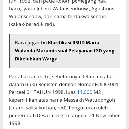
Juni 1952, dan pada kolom pemegang hak
baru, yaitu Jeherit Walansendouw , Agustinus
Walansendow, dan nama terdakwa sendiri,
(kakak-beradik,red).
Baca juga:
Ini Klarifikasi RSUD Maria
Walanda Maramis soal Pelayanan IGD yang
Dikeluhkan Warga
Padahal tanah itu, sebelumnya, telah tercatat
dalam Buku Register dengan Nomor FOLIO 001
Perceel 01 TAHUN 1998, luas
11.000
M2 ,
kepemilikan atas nama Messakh Watupongoh
(suami saksi korban, red). Pengukuran oleh
pemerintah Desa Lilang di tanggal 21 November
1998.