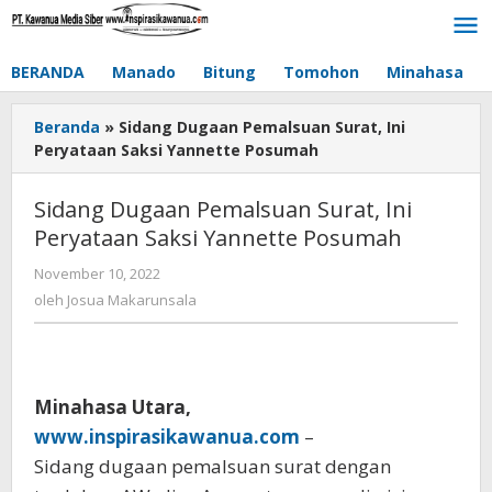
Lewati
ke
konten
BERANDA
Manado
Bitung
Tomohon
Minahasa
Beranda
»
Sidang Dugaan Pemalsuan Surat, Ini
Peryataan Saksi Yannette Posumah
Sidang Dugaan Pemalsuan Surat, Ini
Peryataan Saksi Yannette Posumah
November 10, 2022
oleh
Josua
oleh
Josua Makarunsala
Makarunsala
Minahasa Utara,
www.inspirasikawanua.com
–
Sidang dugaan pemalsuan surat dengan