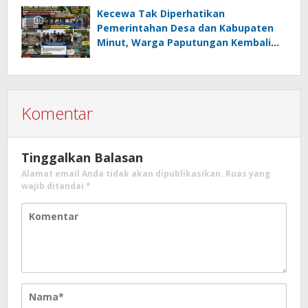
Kumtua HK
Kecewa Tak Diperhatikan
Pemerintahan Desa dan Kabupaten
Minut, Warga Paputungan Kembali
Patungan, Kali Ini Rehabilitasi
Tambatan Perahu
Komentar
Tinggalkan Balasan
Alamat email Anda tidak akan dipublikasikan.
Ruas yang
wajib ditandai
*