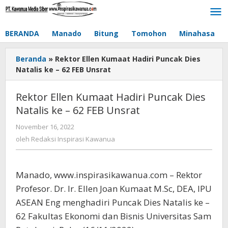
Lewati
ke
konten
BERANDA
Manado
Bitung
Tomohon
Minahasa
Beranda
»
Rektor Ellen Kumaat Hadiri Puncak Dies
Natalis ke – 62 FEB Unsrat
Rektor Ellen Kumaat Hadiri Puncak Dies
Natalis ke – 62 FEB Unsrat
November 16, 2022
oleh
Redaksi
oleh
Redaksi Inspirasi Kawanua
Inspirasi
Kawanua
Manado, www.inspirasikawanua.com – Rektor
Profesor. Dr. Ir. Ellen Joan Kumaat M.Sc, DEA, IPU
ASEAN Eng menghadiri Puncak Dies Natalis ke –
62 Fakultas Ekonomi dan Bisnis Universitas Sam