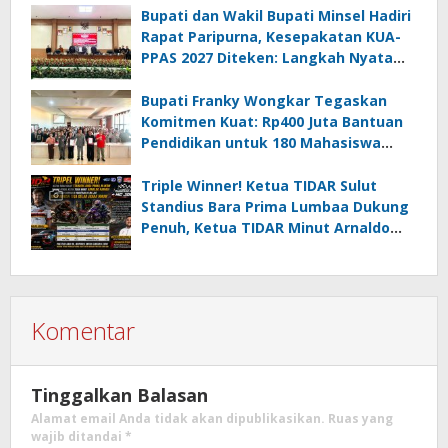
Bupati dan Wakil Bupati Minsel Hadiri
Rapat Paripurna, Kesepakatan KUA-
PPAS 2027 Diteken: Langkah Nyata
Wujudkan Minsel Maju dan Sejahtera
Bupati Franky Wongkar Tegaskan
Komitmen Kuat: Rp400 Juta Bantuan
Pendidikan untuk 180 Mahasiswa
Minahasa Selatan
Triple Winner! Ketua TIDAR Sulut
Standius Bara Prima Lumbaa Dukung
Penuh, Ketua TIDAR Minut Arnaldo
Kamagi Apresiasi Dominasi Pangeran
05 MC JOE Sapu Bersih Tiga Gelar
Juara Umum
Komentar
Tinggalkan Balasan
Alamat email Anda tidak akan dipublikasikan.
Ruas yang
wajib ditandai
*