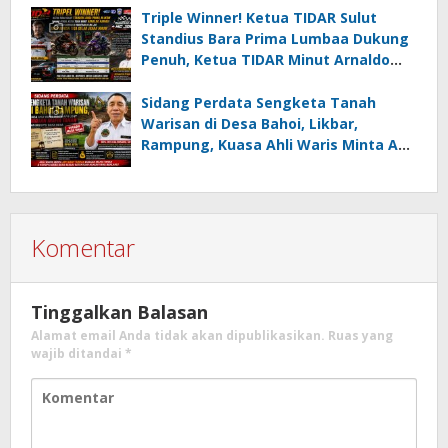
Triple Winner! Ketua TIDAR Sulut
Standius Bara Prima Lumbaa Dukung
Penuh, Ketua TIDAR Minut Arnaldo
Kamagi Apresiasi Dominasi Pangeran
05 MC JOE Sapu Bersih Tiga Gelar
Sidang Perdata Sengketa Tanah
Juara Umum
Warisan di Desa Bahoi, Likbar,
Rampung, Kuasa Ahli Waris Minta APH
Usut Dugaan Mafia Tanah dan
Korupsi Dandes
Komentar
Tinggalkan Balasan
Alamat email Anda tidak akan dipublikasikan.
Ruas yang
wajib ditandai
*