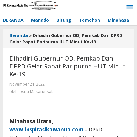
Lewati
ke
konten
BERANDA
Manado
Bitung
Tomohon
Minahasa
Beranda
»
Dihadiri Gubernur OD, Pemkab Dan DPRD
Gelar Rapat Paripurna HUT Minut Ke-19
Dihadiri Gubernur OD, Pemkab Dan
DPRD Gelar Rapat Paripurna HUT Minut
Ke-19
November 21, 2022
oleh
Josua
oleh
Josua Makarunsala
Makarunsala
Minahasa Utara,
www.inspirasikawanua.com
– DPRD