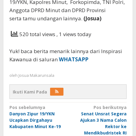
19/YKN, Kapolres Minut, Forkopimda, TNI Polri,
Anggota DPRD Minut dan DPRD Provinsi
serta tamu undangan lainnya.
(Josua)
520 total views
, 1 views today
Yuk! baca berita menarik lainnya dari Inspirasi
Kawanua di saluran
WHATSAPP
oleh
Josua Makarunsala
Ikuti Kami Pada
Navigasi
Pos sebelumnya
Pos berikutnya
Danyon Zipur 19/YKN
Senat Unsrat Segera
pos
Ucapkan Dirgahayu
Ajukan 3 Nama Calon
Kabupaten Minut Ke-19
Rektor ke
Mendikbudristek RI