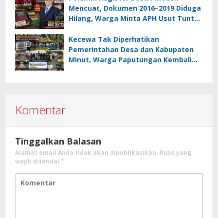
Mencuat, Dokumen 2016–2019 Diduga
Hilang, Warga Minta APH Usut Tuntas
Dugaan Penahanan Register oleh Eks
Kumtua HK
Kecewa Tak Diperhatikan
Pemerintahan Desa dan Kabupaten
Minut, Warga Paputungan Kembali
Patungan, Kali Ini Rehabilitasi
Tambatan Perahu
Komentar
Tinggalkan Balasan
Alamat email Anda tidak akan dipublikasikan.
Ruas yang
wajib ditandai
*