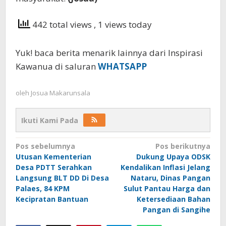
442 total views
, 1 views today
Yuk! baca berita menarik lainnya dari Inspirasi
Kawanua di saluran
WHATSAPP
oleh
Josua Makarunsala
Ikuti Kami Pada
Navigasi
Pos sebelumnya
Pos berikutnya
Utusan Kementerian
Dukung Upaya ODSK
pos
Desa PDTT Serahkan
Kendalikan Inflasi Jelang
Langsung BLT DD Di Desa
Nataru, Dinas Pangan
Palaes, 84 KPM
Sulut Pantau Harga dan
Kecipratan Bantuan
Ketersediaan Bahan
Pangan di Sangihe