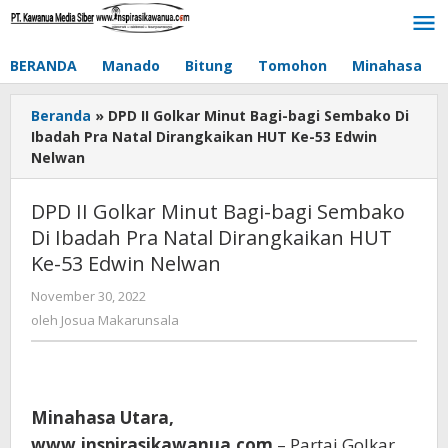
Lewati
ke
konten
BERANDA
Manado
Bitung
Tomohon
Minahasa
Beranda
»
DPD II Golkar Minut Bagi-bagi Sembako Di
Ibadah Pra Natal Dirangkaikan HUT Ke-53 Edwin
Nelwan
DPD II Golkar Minut Bagi-bagi Sembako
Di Ibadah Pra Natal Dirangkaikan HUT
Ke-53 Edwin Nelwan
November 30, 2022
oleh
Josua
oleh
Josua Makarunsala
Makarunsala
Minahasa Utara,
www.inspirasikawanua.com
– Partai Golkar