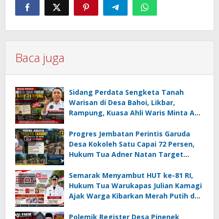
Baca juga
Sidang Perdata Sengketa Tanah
Warisan di Desa Bahoi, Likbar,
Rampung, Kuasa Ahli Waris Minta APH
Usut Dugaan Mafia Tanah dan
Korupsi Dandes
Progres Jembatan Perintis Garuda
Desa Kokoleh Satu Capai 72 Persen,
Hukum Tua Adner Natan Target
Rampung Sebelum HUT RI ke-81
Semarak Menyambut HUT ke-81 RI,
Hukum Tua Warukapas Julian Kamagi
Ajak Warga Kibarkan Merah Putih dan
Gotong Royong Percantik Lingkungan
Polemik Register Desa Pinenek