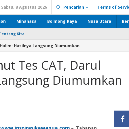
Sabtu, 8 Agustus 2026
Pencarian
Terms of Servi
hon
Minahasa
Bolmong Raya
Nusa Utara
Ber
Tentang Kita
l Halim: Hasilnya Langsung Diumumkan
ut Tes CAT, Darul
a Langsung Diumumkan
,
www.inspirasikawanua.com
– Tahapan