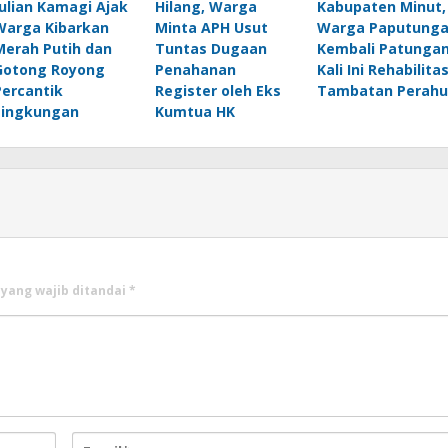
Julian Kamagi Ajak
Hilang, Warga
Kabupaten Minut,
Warga Kibarkan
Minta APH Usut
Warga Paputung
Merah Putih dan
Tuntas Dugaan
Kembali Patungan
Gotong Royong
Penahanan
Kali Ini Rehabilitas
Percantik
Register oleh Eks
Tambatan Perahu
Lingkungan
Kumtua HK
 yang wajib ditandai
*