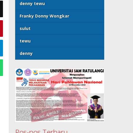
denny tewu
Franky Donny Wongkar
sulut
tewu
denny
Pos-pos Terbaru