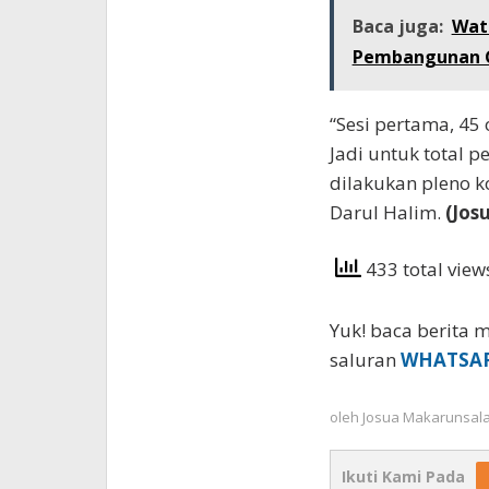
Baca juga:
Wat
Pembangunan 
“Sesi pertama, 45
Jadi untuk total 
dilakukan pleno k
Darul Halim.
(Jos
433 total vie
Yuk! baca berita m
saluran
WHATSA
oleh
Josua Makarunsal
Ikuti Kami Pada