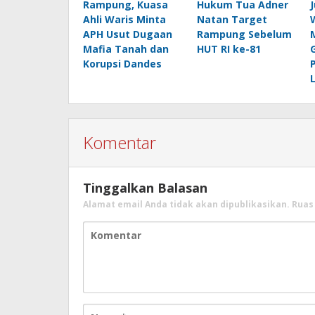
Rampung, Kuasa
Hukum Tua Adner
Ahli Waris Minta
Natan Target
APH Usut Dugaan
Rampung Sebelum
Mafia Tanah dan
HUT RI ke-81
Korupsi Dandes
Komentar
Tinggalkan Balasan
Alamat email Anda tidak akan dipublikasikan.
Ruas