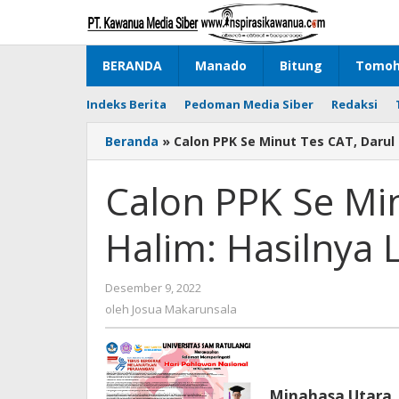
Lewati
ke
konten
BERANDA
Manado
Bitung
Tomo
Indeks Berita
Pedoman Media Siber
Redaksi
Beranda
»
Calon PPK Se Minut Tes CAT, Daru
Calon PPK Se Min
Halim: Hasilny
Desember 9, 2022
oleh
Josua
oleh
Josua Makarunsala
Makarunsala
Minahasa Utara