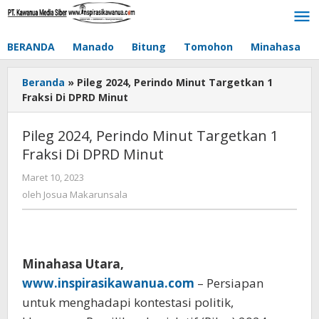
Lewati
ke
konten
BERANDA
Manado
Bitung
Tomohon
Minahasa
Beranda
»
Pileg 2024, Perindo Minut Targetkan 1
Fraksi Di DPRD Minut
Pileg 2024, Perindo Minut Targetkan 1
Fraksi Di DPRD Minut
Maret 10, 2023
oleh
Josua
oleh
Josua Makarunsala
Makarunsala
Minahasa Utara,
www.inspirasikawanua.com
– Persiapan
untuk menghadapi kontestasi politik,