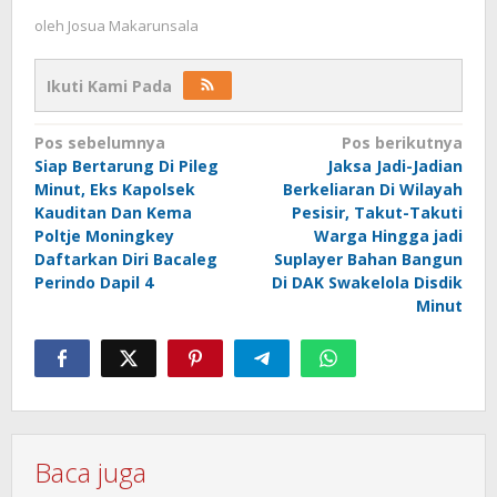
oleh
Josua Makarunsala
Ikuti Kami Pada
Navigasi
Pos sebelumnya
Pos berikutnya
Siap Bertarung Di Pileg
Jaksa Jadi-Jadian
pos
Minut, Eks Kapolsek
Berkeliaran Di Wilayah
Kauditan Dan Kema
Pesisir, Takut-Takuti
Poltje Moningkey
Warga Hingga jadi
Daftarkan Diri Bacaleg
Suplayer Bahan Bangun
Perindo Dapil 4
Di DAK Swakelola Disdik
Minut
Baca juga