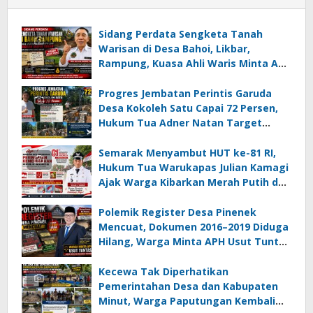
Sidang Perdata Sengketa Tanah
Warisan di Desa Bahoi, Likbar,
Rampung, Kuasa Ahli Waris Minta APH
Usut Dugaan Mafia Tanah dan
Korupsi Dandes
Progres Jembatan Perintis Garuda
Desa Kokoleh Satu Capai 72 Persen,
Hukum Tua Adner Natan Target
Rampung Sebelum HUT RI ke-81
Semarak Menyambut HUT ke-81 RI,
Hukum Tua Warukapas Julian Kamagi
Ajak Warga Kibarkan Merah Putih dan
Gotong Royong Percantik Lingkungan
Polemik Register Desa Pinenek
Mencuat, Dokumen 2016–2019 Diduga
Hilang, Warga Minta APH Usut Tuntas
Dugaan Penahanan Register oleh Eks
Kumtua HK
Kecewa Tak Diperhatikan
Pemerintahan Desa dan Kabupaten
Minut, Warga Paputungan Kembali