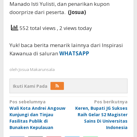
Manado Isti Yulisti, dan penarikan kupon
doorprize dari peserta.
(Josua)
552 total views
, 2 views today
Yuk! baca berita menarik lainnya dari Inspirasi
Kawanua di saluran
WHATSAPP
oleh
Josua Makarunsala
Ikuti Kami Pada
Navigasi
Pos sebelumnya
Pos berikutnya
Wali Kota Andrei Angouw
Keren, Bupati JG Sukses
pos
Kunjungi dan Tinjau
Raih Gelar S2 Magister
Fasilitas Publik di
Sains Di Universitas
Bunaken Kepulauan
Indonesia