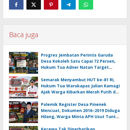
Baca juga
Progres Jembatan Perintis Garuda
Desa Kokoleh Satu Capai 72 Persen,
Hukum Tua Adner Natan Target
Rampung Sebelum HUT RI ke-81
Semarak Menyambut HUT ke-81 RI,
Hukum Tua Warukapas Julian Kamagi
Ajak Warga Kibarkan Merah Putih dan
Gotong Royong Percantik Lingkungan
Polemik Register Desa Pinenek
Mencuat, Dokumen 2016–2019 Diduga
Hilang, Warga Minta APH Usut Tuntas
Dugaan Penahanan Register oleh Eks
Kumtua HK
Kecewa Tak Diperhatikan