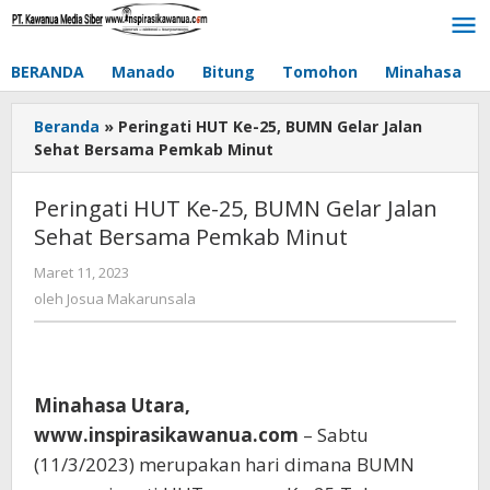
Lewati
ke
konten
BERANDA
Manado
Bitung
Tomohon
Minahasa
Beranda
»
Peringati HUT Ke-25, BUMN Gelar Jalan
Sehat Bersama Pemkab Minut
Peringati HUT Ke-25, BUMN Gelar Jalan
Sehat Bersama Pemkab Minut
Maret 11, 2023
oleh
Josua
oleh
Josua Makarunsala
Makarunsala
Minahasa Utara,
www.inspirasikawanua.com
– Sabtu
(11/3/2023) merupakan hari dimana BUMN