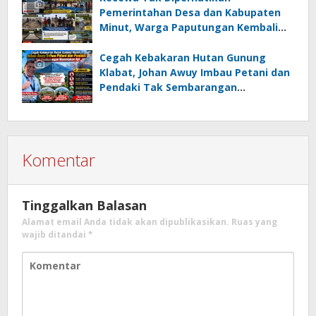
Pemerintahan Desa dan Kabupaten
Minut, Warga Paputungan Kembali
Patungan, Kali Ini Rehabilitasi
Tambatan Perahu
Cegah Kebakaran Hutan Gunung
Klabat, Johan Awuy Imbau Petani dan
Pendaki Tak Sembarangan
Menyalakan Api
Komentar
Tinggalkan Balasan
Alamat email Anda tidak akan dipublikasikan.
Ruas yang
wajib ditandai
*