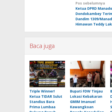
Navigasi
Pos sebelumnya
Ketua DPRD Manado 
pos
Dondokambey Terim
Dandim 1309/Manado
Himawan Teddy La
Baca juga
Triple Winner!
Bupati FDW Tinjau
Ketua TIDAR Sulut
Lokasi Kebakaran
Standius Bara
GMIM Imanuel
Prima Lumbaa
Kawangkoan