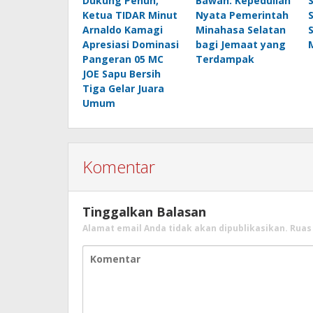
Dukung Penuh,
Bawah: Kepedulian
Ketua TIDAR Minut
Nyata Pemerintah
Arnaldo Kamagi
Minahasa Selatan
Apresiasi Dominasi
bagi Jemaat yang
Pangeran 05 MC
Terdampak
JOE Sapu Bersih
Tiga Gelar Juara
Umum
Komentar
Tinggalkan Balasan
Alamat email Anda tidak akan dipublikasikan.
Ruas