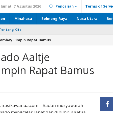
Jumat, 7 Agustus 2026
Pencarian
Terms of Servi
hon
Minahasa
Bolmong Raya
Nusa Utara
Ber
Tentang Kita
kambey Pimpin Rapat Bamus
do Aaltje
mpin Rapat Bamus
pirasikawanua.com – Badan musyawarah
ado menggelar rapat dan dipimpin Ketua