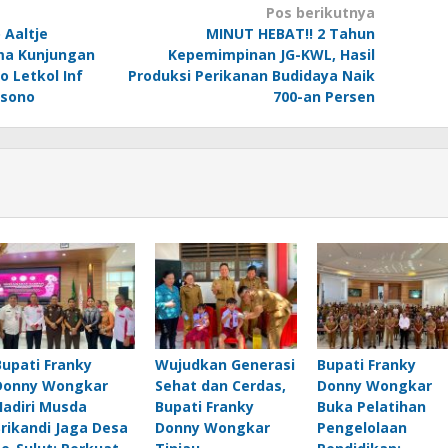
Pos berikutnya
Aaltje
MINUT HEBAT!! 2 Tahun
a Kunjungan
Kepemimpinan JG-KWL, Hasil
 Letkol Inf
Produksi Perikanan Budidaya Naik
ksono
700-an Persen
Bupati Franky
Wujudkan Generasi
Bupati Franky
Donny Wongkar
Sehat dan Cerdas,
Donny Wongkar
Hadiri Musda
Bupati Franky
Buka Pelatihan
Srikandi Jaga Desa
Donny Wongkar
Pengelolaan