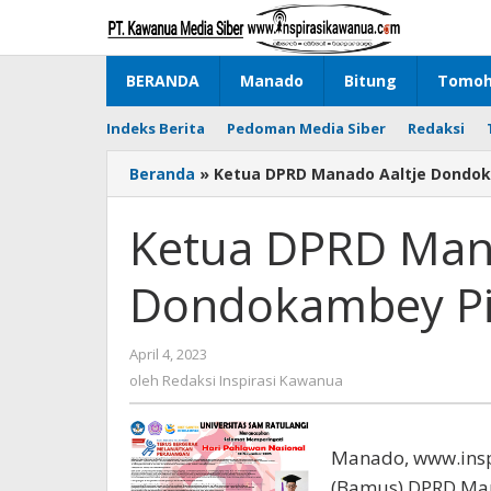
Lewati
ke
konten
BERANDA
Manado
Bitung
Tomo
Indeks Berita
Pedoman Media Siber
Redaksi
Beranda
»
Ketua DPRD Manado Aaltje Dondo
Ketua DPRD Mana
Dondokambey Pi
April 4, 2023
oleh
Redaksi
oleh
Redaksi Inspirasi Kawanua
Inspirasi
Kawanua
Manado, www.ins
(Bamus) DPRD Man