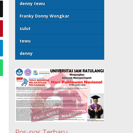
denny tewu
Franky Donny Wongkar
sulut
tewu
denny
Pos-pos Terbaru