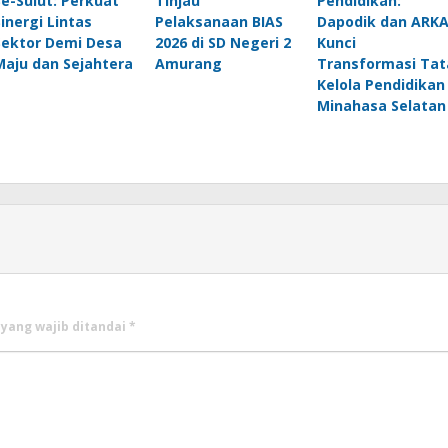
Se-Sulut: Perkuat
Tinjau
Pendidikan:
Sinergi Lintas
Pelaksanaan BIAS
Dapodik dan ARK
Sektor Demi Desa
2026 di SD Negeri 2
Kunci
Maju dan Sejahtera
Amurang
Transformasi Tat
Kelola Pendidikan
Minahasa Selatan
 yang wajib ditandai
*