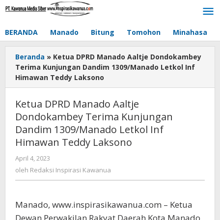
Lewati
ke
konten
BERANDA
Manado
Bitung
Tomohon
Minahasa
Beranda
»
Ketua DPRD Manado Aaltje Dondokambey
Terima Kunjungan Dandim 1309/Manado Letkol Inf
Himawan Teddy Laksono
Ketua DPRD Manado Aaltje
Dondokambey Terima Kunjungan
Dandim 1309/Manado Letkol Inf
Himawan Teddy Laksono
April 4, 2023
oleh
Redaksi
oleh
Redaksi Inspirasi Kawanua
Inspirasi
Kawanua
Manado, www.inspirasikawanua.com – Ketua
Dewan Perwakilan Rakyat Daerah Kota Manado,