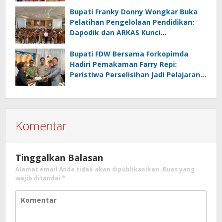
Amurang
Bupati Franky Donny Wongkar Buka
Pelatihan Pengelolaan Pendidikan:
Dapodik dan ARKAS Kunci
Transformasi Tata Kelola Pendidikan
Minahasa Selatan
Bupati FDW Bersama Forkopimda
Hadiri Pemakaman Farry Repi:
Peristiwa Perselisihan Jadi Pelajaran,
Persatuan dan Hukum Harus
Diutamakan
Komentar
Tinggalkan Balasan
Alamat email Anda tidak akan dipublikasikan.
Ruas yang
wajib ditandai
*