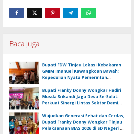
Baca juga
Bupati FDW Tinjau Lokasi Kebakaran
GMIM Imanuel Kawangkoan Bawah:
Kepedulian Nyata Pemerintah
Minahasa Selatan bagi Jemaat yang
Terdampak
Bupati Franky Donny Wongkar Hadiri
Musda Srikandi Jaga Desa Se-Sulut:
Perkuat Sinergi Lintas Sektor Demi
Desa Maju dan Sejahtera
Wujudkan Generasi Sehat dan Cerdas,
Bupati Franky Donny Wongkar Tinjau
Pelaksanaan BIAS 2026 di SD Negeri 2