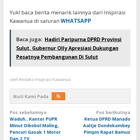
Yuk! baca berita menarik lainnya dari Inspirasi
Kawanua di saluran
WHATSAPP
Baca juga:
Hadiri Paripurna DPRD Provinsi
Sulut, Gubernur Olly Apresiasi Dukungan
Pesatnya Pembangunan Di Sulut
oleh
Redaksi Inspirasi Kawanua
Ikuti Kami Pada
Navigasi
Pos sebelumnya
Pos berikutnya
Waduh.. Kantor PUPR
Ketua DPRD Manado
pos
Minut Dibobol Maling,
Aaltje Dondokambey
Pencuri Gasak 1 Motor
Pimpin Rapat Bamus
Dan 2 TV