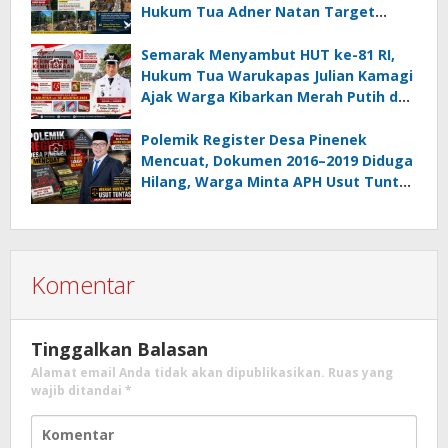
Hukum Tua Adner Natan Target
Rampung Sebelum HUT RI ke-81
Semarak Menyambut HUT ke-81 RI,
Hukum Tua Warukapas Julian Kamagi
Ajak Warga Kibarkan Merah Putih dan
Gotong Royong Percantik Lingkungan
Polemik Register Desa Pinenek
Mencuat, Dokumen 2016–2019 Diduga
Hilang, Warga Minta APH Usut Tuntas
Dugaan Penahanan Register oleh Eks
Kumtua HK
Komentar
Tinggalkan Balasan
Alamat email Anda tidak akan dipublikasikan.
Ruas yang
wajib ditandai
*