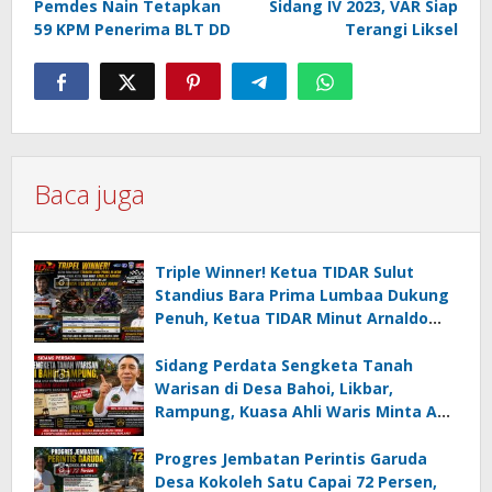
Pemdes Nain Tetapkan
Sidang IV 2023, VAR Siap
59 KPM Penerima BLT DD
Terangi Liksel
Baca juga
Triple Winner! Ketua TIDAR Sulut
Standius Bara Prima Lumbaa Dukung
Penuh, Ketua TIDAR Minut Arnaldo
Kamagi Apresiasi Dominasi Pangeran
05 MC JOE Sapu Bersih Tiga Gelar
Sidang Perdata Sengketa Tanah
Juara Umum
Warisan di Desa Bahoi, Likbar,
Rampung, Kuasa Ahli Waris Minta APH
Usut Dugaan Mafia Tanah dan
Korupsi Dandes
Progres Jembatan Perintis Garuda
Desa Kokoleh Satu Capai 72 Persen,