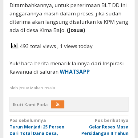
Ditambahkannya, untuk penerimaan BLT DD ini
anggarannya masih dalam proses, jika sudah
diterima akan langsung disalurkan ke KPM yang
ada di desa Kima Bajo.
(Josua)
493 total views
, 1 views today
Yuk! baca berita menarik lainnya dari Inspirasi
Kawanua di saluran
WHATSAPP
oleh
Josua Makarunsala
Ikuti Kami Pada
Navigasi
Pos sebelumnya
Pos berikutnya
Turun Menjadi 25 Persen
Gelar Reses Masa
pos
Dari Total Dana Desa,
Persidangan II Tahun