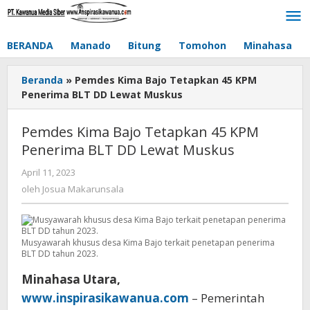
Lewati
ke
konten
BERANDA
Manado
Bitung
Tomohon
Minahasa
Beranda
»
Pemdes Kima Bajo Tetapkan 45 KPM
Penerima BLT DD Lewat Muskus
Pemdes Kima Bajo Tetapkan 45 KPM
Penerima BLT DD Lewat Muskus
April 11, 2023
oleh
Josua
oleh
Josua Makarunsala
Makarunsala
Musyawarah khusus desa Kima Bajo terkait penetapan penerima
BLT DD tahun 2023.
Minahasa Utara,
www.inspirasikawanua.com
– Pemerintah