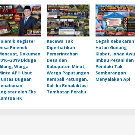
Polemik Register
Kecewa Tak
Cegah Kebakaran
Desa Pinenek
Diperhatikan
Hutan Gunung
Mencuat, Dokumen
Pemerintahan
Klabat, Johan Awu
2016–2019 Diduga
Desa dan
Imbau Petani dan
Hilang, Warga
Kabupaten Minut,
Pendaki Tak
Minta APH Usut
Warga Paputungan
Sembarangan
Tuntas Dugaan
Kembali Patungan,
Menyalakan Api
Penahanan
Kali Ini Rehabilitasi
Register oleh Eks
Tambatan Perahu
Kumtua HK