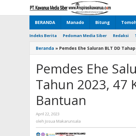
Lewati
ke
konten
BERANDA
Manado
Bitung
Tomo
Indeks Berita
Pedoman Media Siber
Redaksi
Beranda
»
Pemdes Ehe Saluran BLT DD Tahap 
Pemdes Ehe Salu
Tahun 2023, 47 
Bantuan
April 22, 2023
oleh
Josua
oleh
Josua Makarunsala
Makarunsala