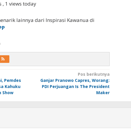
ws
, 1 views today
enarik lainnya dari Inspirasi Kawanua di
PP
a
Pos berikutnya
ni, Pemdes
Ganjar Pranowo Capres, Worang:
sa Kahuku
PDI Perjuangan Is The President
n Show
Maker