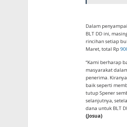
Dalam penyampaia
BLT DD ini, masi
rincihan setiap b
Maret, total Rp
90
“Kami berharap ba
masyarakat dalam 
penerima. Kiranya
baik seperti memb
tutup Spener sem
selanjutnya, sete
dana untuk BLT DD
(Josua)