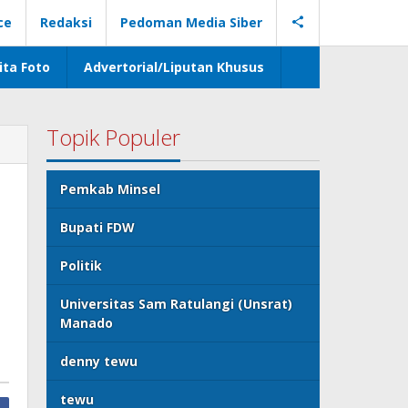
ce
Redaksi
Pedoman Media Siber
ita Foto
Advertorial/Liputan Khusus
Topik Populer
Pemkab Minsel
Bupati FDW
Politik
Universitas Sam Ratulangi (Unsrat)
Manado
denny tewu
tewu