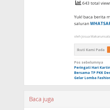
643 total vie
Yuk! baca berita m
saluran
WHATSA
oleh
Josua Makarunsal
Ikuti Kami Pada
Navigasi
Pos sebelumnya
Peringati Hari Karti
pos
Bersama TP PKK De
Gelar Lomba Fashio
Baca juga