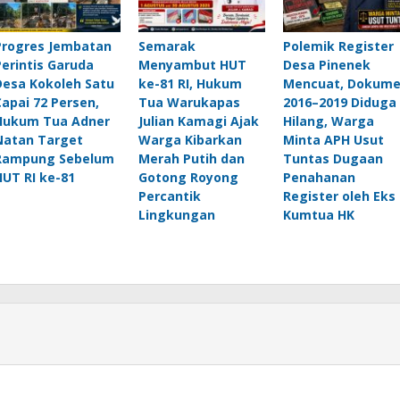
Progres Jembatan
Semarak
Polemik Register
Perintis Garuda
Menyambut HUT
Desa Pinenek
Desa Kokoleh Satu
ke-81 RI, Hukum
Mencuat, Dokum
Capai 72 Persen,
Tua Warukapas
2016–2019 Diduga
Hukum Tua Adner
Julian Kamagi Ajak
Hilang, Warga
Natan Target
Warga Kibarkan
Minta APH Usut
Rampung Sebelum
Merah Putih dan
Tuntas Dugaan
HUT RI ke-81
Gotong Royong
Penahanan
Percantik
Register oleh Eks
Lingkungan
Kumtua HK