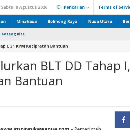
Sabtu, 8 Agustus 2026
Pencarian
Terms of Servi
hon
Minahasa
Bolmong Raya
Nusa Utara
Ber
Tentang Kita
ap I, 31 KPM Kecipratan Bantuan
lurkan BLT DD Tahap I
an Bantuan
www.inspirasikawanua.com
– Pemerintah