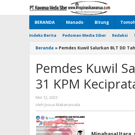
Lewati
ke
konten
BERANDA
Manado
Bitung
Tomo
Indeks Berita
Pedoman Media Siber
Redaksi
Beranda
»
Pemdes Kuwil Salurkan BLT DD Tah
Pemdes Kuwil Sa
31 KPM Keciprat
Mei 12, 2023
oleh
Josua
oleh
Josua Makarunsala
Makarunsala
MinahasaUtara,