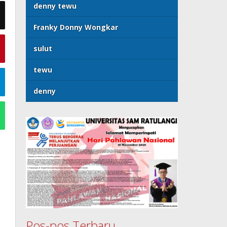
denny tewu
Franky Donny Wongkar
sulut
tewu
denny
Pos-pos Terbaru