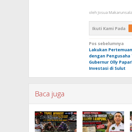
oleh
Josua Makarunsal
Ikuti Kami Pada
Navigasi
Pos sebelumnya
Lakukan Pertemuan 
pos
dengan Pengusaha 
Gubernur Olly Papar
Investasi di Sulut
Baca juga