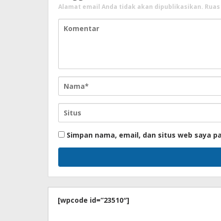
Alamat email Anda tidak akan dipublikasikan.
Ruas
Simpan nama, email, dan situs web saya p
[wpcode id=”23510″]