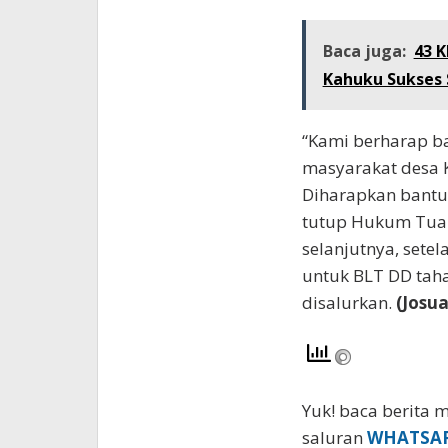
Baca juga:
43 
Kahuku Sukses 
“Kami berharap ba
masyarakat desa K
Diharapkan bantua
tutup Hukum Tua 
selanjutnya, sete
untuk BLT DD taha
disalurkan.
(Josua
Yuk! baca berita m
saluran
WHATSA