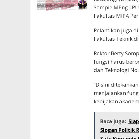
Sompie MEng. IPU 
Fakultas MIPA Per
Pelantikan juga di
Fakultas Teknik d
Rektor Berty Som
fungsi harus berp
dan Teknologi No.
“Disini ditekank
menjalankan fung
kebijakan akademi
Baca juga:
Siap
Slogan Politik
Satu Komando 