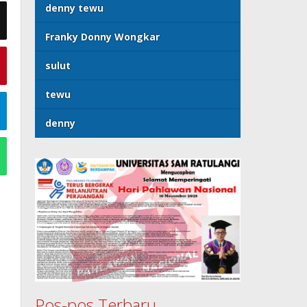
denny tewu
Franky Donny Wongkar
sulut
tewu
denny
Pos-pos Terbaru