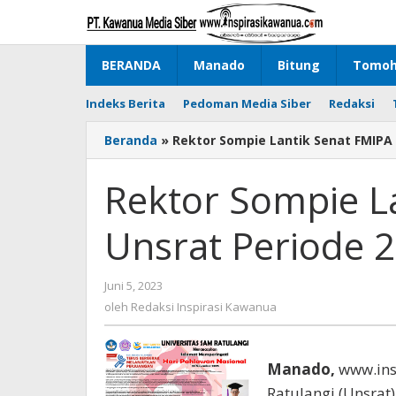
Lewati
ke
konten
BERANDA
Manado
Bitung
Tomo
Indeks Berita
Pedoman Media Siber
Redaksi
Beranda
»
Rektor Sompie Lantik Senat FMIPA 
Rektor Sompie L
Unsrat Periode 
Juni 5, 2023
oleh
Redaksi
oleh
Redaksi Inspirasi Kawanua
Inspirasi
Kawanua
Manado,
www.ins
Ratulangi (Unsrat