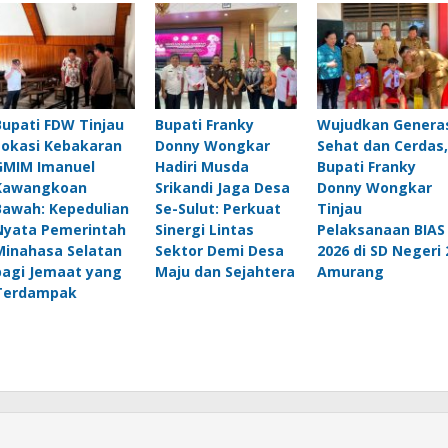
Bupati FDW Tinjau
Bupati Franky
Wujudkan Genera
Lokasi Kebakaran
Donny Wongkar
Sehat dan Cerdas,
GMIM Imanuel
Hadiri Musda
Bupati Franky
Kawangkoan
Srikandi Jaga Desa
Donny Wongkar
Bawah: Kepedulian
Se-Sulut: Perkuat
Tinjau
Nyata Pemerintah
Sinergi Lintas
Pelaksanaan BIAS
Minahasa Selatan
Sektor Demi Desa
2026 di SD Negeri 
bagi Jemaat yang
Maju dan Sejahtera
Amurang
Terdampak