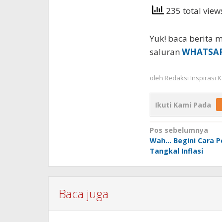
235 total vie
Yuk! baca berita m
saluran
WHATSA
oleh
Redaksi Inspirasi
Ikuti Kami Pada
Navigasi
Pos sebelumnya
Wah… Begini Cara 
pos
Tangkal Inflasi
Baca juga