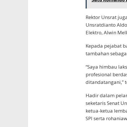
Rektor Unsrat jug
Unsratdianto Ald
Elektro, Alwin Me
Kepada pejabat ba
tambahan sebagai 
“Saya himbau lak
profesional berdas
ditandatangani,” 
Hadir dalam pelant
seketaris Senat Un
ketua-ketua lemba
SPI serta rohaniawa