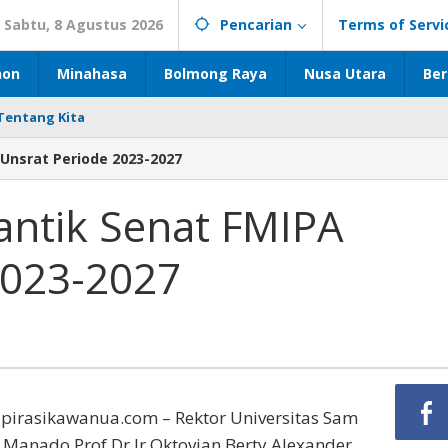
Sabtu, 8 Agustus 2026
Pencarian
Terms of Servi
hon
Minahasa
Bolmong Raya
Nusa Utara
Ber
Tentang Kita
Unsrat Periode 2023-2027
antik Senat FMIPA
2023-2027
pirasikawanua.com – Rektor Universitas Sam
) Manado Prof Dr Ir Oktovian Berty Alexander