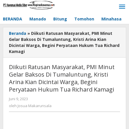
Lewati
ke
konten
BERANDA
Manado
Bitung
Tomohon
Minahasa
Beranda
»
Diikuti Ratusan Masyarakat, PMI Minut
Gelar Baksos Di Tumaluntung, Kristi Arina Kian
Dicintai Warga, Begini Peryataan Hukum Tua Richard
Kamagi
Diikuti Ratusan Masyarakat, PMI Minut
Gelar Baksos Di Tumaluntung, Kristi
Arina Kian Dicintai Warga, Begini
Peryataan Hukum Tua Richard Kamagi
Juni 9, 2023
oleh
Josua
oleh
Josua Makarunsala
Makarunsala