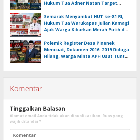
Hukum Tua Adner Natan Target
Rampung Sebelum HUT RI ke-81
Semarak Menyambut HUT ke-81 RI,
Hukum Tua Warukapas Julian Kamagi
Ajak Warga Kibarkan Merah Putih dan
Gotong Royong Percantik Lingkungan
Polemik Register Desa Pinenek
Mencuat, Dokumen 2016–2019 Diduga
Hilang, Warga Minta APH Usut Tuntas
Dugaan Penahanan Register oleh Eks
Kumtua HK
Komentar
Tinggalkan Balasan
Alamat email Anda tidak akan dipublikasikan.
Ruas yang
wajib ditandai
*