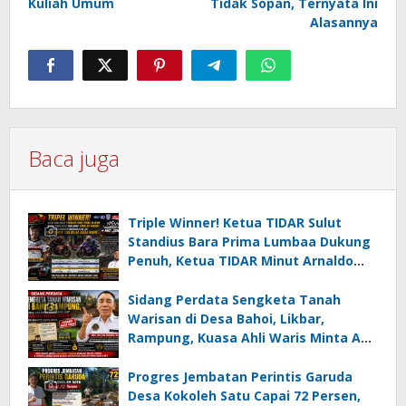
Kuliah Umum
Tidak Sopan, Ternyata Ini
Alasannya
Baca juga
Triple Winner! Ketua TIDAR Sulut
Standius Bara Prima Lumbaa Dukung
Penuh, Ketua TIDAR Minut Arnaldo
Kamagi Apresiasi Dominasi Pangeran
05 MC JOE Sapu Bersih Tiga Gelar
Sidang Perdata Sengketa Tanah
Juara Umum
Warisan di Desa Bahoi, Likbar,
Rampung, Kuasa Ahli Waris Minta APH
Usut Dugaan Mafia Tanah dan
Korupsi Dandes
Progres Jembatan Perintis Garuda
Desa Kokoleh Satu Capai 72 Persen,