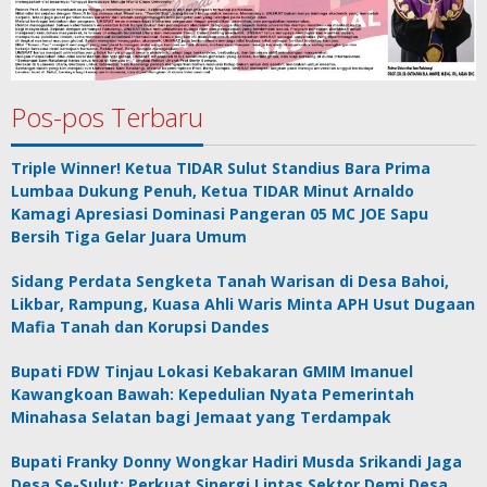
Pos-pos Terbaru
Triple Winner! Ketua TIDAR Sulut Standius Bara Prima
Lumbaa Dukung Penuh, Ketua TIDAR Minut Arnaldo
Kamagi Apresiasi Dominasi Pangeran 05 MC JOE Sapu
Bersih Tiga Gelar Juara Umum
Sidang Perdata Sengketa Tanah Warisan di Desa Bahoi,
Likbar, Rampung, Kuasa Ahli Waris Minta APH Usut Dugaan
Mafia Tanah dan Korupsi Dandes
Bupati FDW Tinjau Lokasi Kebakaran GMIM Imanuel
Kawangkoan Bawah: Kepedulian Nyata Pemerintah
Minahasa Selatan bagi Jemaat yang Terdampak
Bupati Franky Donny Wongkar Hadiri Musda Srikandi Jaga
Desa Se-Sulut: Perkuat Sinergi Lintas Sektor Demi Desa