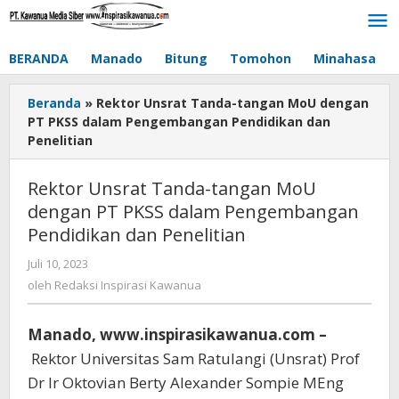
Lewati
ke
konten
BERANDA
Manado
Bitung
Tomohon
Minahasa
Beranda
»
Rektor Unsrat Tanda-tangan MoU dengan
PT PKSS dalam Pengembangan Pendidikan dan
Penelitian
Rektor Unsrat Tanda-tangan MoU
dengan PT PKSS dalam Pengembangan
Pendidikan dan Penelitian
Juli 10, 2023
oleh
Redaksi
oleh
Redaksi Inspirasi Kawanua
Inspirasi
Kawanua
Manado, www.inspirasikawanua.com –
Rektor Universitas Sam Ratulangi (Unsrat) Prof
Dr Ir Oktovian Berty Alexander Sompie MEng