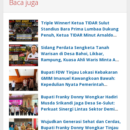
Baca juga
Triple Winner! Ketua TIDAR Sulut
Standius Bara Prima Lumbaa Dukung
Penuh, Ketua TIDAR Minut Arnaldo
Kamagi Apresiasi Dominasi Pangeran
05 MC JOE Sapu Bersih Tiga Gelar
Sidang Perdata Sengketa Tanah
Juara Umum
Warisan di Desa Bahoi, Likbar,
Rampung, Kuasa Ahli Waris Minta APH
Usut Dugaan Mafia Tanah dan
Korupsi Dandes
Bupati FDW Tinjau Lokasi Kebakaran
GMIM Imanuel Kawangkoan Bawah:
Kepedulian Nyata Pemerintah
Minahasa Selatan bagi Jemaat yang
Terdampak
Bupati Franky Donny Wongkar Hadiri
Musda Srikandi Jaga Desa Se-Sulut:
Perkuat Sinergi Lintas Sektor Demi
Desa Maju dan Sejahtera
Wujudkan Generasi Sehat dan Cerdas,
Bupati Franky Donny Wongkar Tinjau