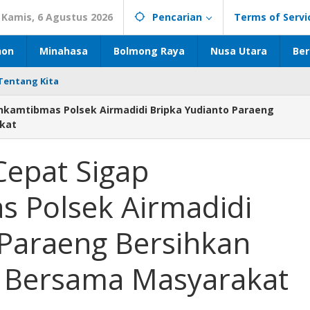
Kamis, 6 Agustus 2026
Pencarian
Terms of Servi
hon
Minahasa
Bolmong Raya
Nusa Utara
Ber
Tentang Kita
inkamtibmas Polsek Airmadidi Bripka Yudianto Paraeng
kat
Cepat Sigap
 Polsek Airmadidi
 Paraeng Bersihkan
Bersama Masyarakat