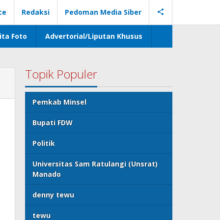
ce
Redaksi
Pedoman Media Siber
ita Foto
Advertorial/Liputan Khusus
Topik Populer
Pemkab Minsel
Bupati FDW
Politik
Universitas Sam Ratulangi (Unsrat)
Manado
denny tewu
tewu