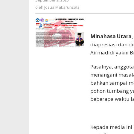
September 2, 2023
oleh
Josua
oleh
Josua Makarunsala
Makarunsala
Minahasa Utara,
diapresiasi dan d
Airmadidi yakni B
Pasalnya, anggota 
menangani masal
bahkan sampai m
pohon tumbang ya
beberapa waktu la
Kepada media ini