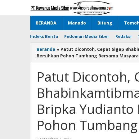
Lewati
ke
konten
BERANDA
Manado
Bitung
Tomo
Indeks Berita
Pedoman Media Siber
Redaksi
Beranda
»
Patut Dicontoh, Cepat Sigap Bhab
Bersihkan Pohon Tumbang Bersama Masyara
Patut Dicontoh, 
Bhabinkamtibmas
Bripka Yudianto
Pohon Tumbang 