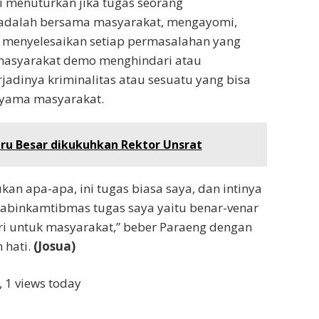
 menuturkan jika tugas seorang
adalah bersama masyarakat, mengayomi,
enyelesaikan setiap permasalahan yang
 masyarakat demo menghindari atau
rjadinya kriminalitas atau sesuatu yang bisa
ama masyarakat.
ru Besar dikukuhkan Rektor Unsrat
kan apa-apa, ini tugas biasa saya, dan intinya
Babinkamtibmas tugas saya yaitu benar-venar
ri untuk masyarakat,” beber Paraeng dengan
 hati.
(Josua)
, 1 views today