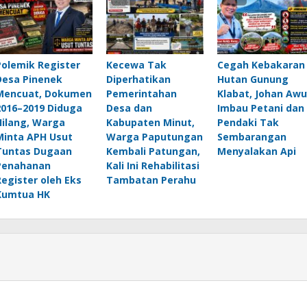
Polemik Register
Kecewa Tak
Cegah Kebakaran
Desa Pinenek
Diperhatikan
Hutan Gunung
Mencuat, Dokumen
Pemerintahan
Klabat, Johan Awu
2016–2019 Diduga
Desa dan
Imbau Petani dan
Hilang, Warga
Kabupaten Minut,
Pendaki Tak
Minta APH Usut
Warga Paputungan
Sembarangan
Tuntas Dugaan
Kembali Patungan,
Menyalakan Api
Penahanan
Kali Ini Rehabilitasi
Register oleh Eks
Tambatan Perahu
Kumtua HK