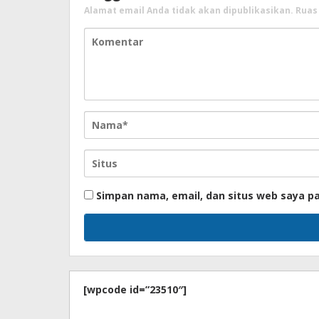
Alamat email Anda tidak akan dipublikasikan.
Ruas
Simpan nama, email, dan situs web saya p
[wpcode id=”23510″]