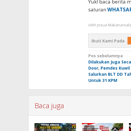
Yuk! baca berita m
saluran
WHATSA
oleh
Josua Makarunsal
Ikuti Kami Pada
Navigasi
Pos sebelumnya
Dilakukan Juga Seca
pos
Door, Pemdes Kuwil
Salurkan BLT DD Tah
Untuk 31 KPM
Baca juga