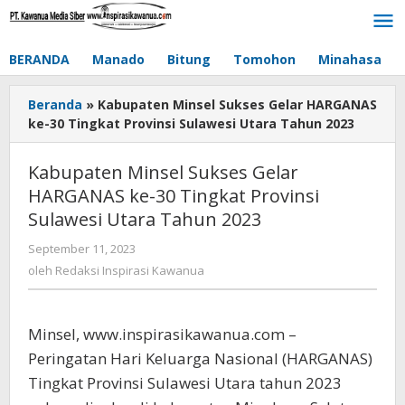
Lewati
ke
konten
BERANDA
Manado
Bitung
Tomohon
Minahasa
Beranda
»
Kabupaten Minsel Sukses Gelar HARGANAS
ke-30 Tingkat Provinsi Sulawesi Utara Tahun 2023
Kabupaten Minsel Sukses Gelar
HARGANAS ke-30 Tingkat Provinsi
Sulawesi Utara Tahun 2023
September 11, 2023
oleh
Redaksi
oleh
Redaksi Inspirasi Kawanua
Inspirasi
Kawanua
Minsel, www.inspirasikawanua.com –
Peringatan Hari Keluarga Nasional (HARGANAS)
Tingkat Provinsi Sulawesi Utara tahun 2023