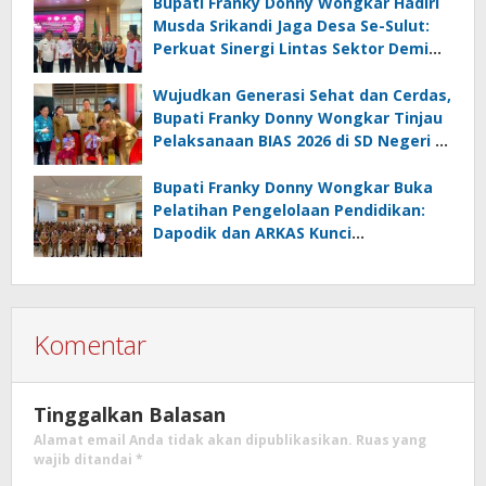
Terdampak
Bupati Franky Donny Wongkar Hadiri
Musda Srikandi Jaga Desa Se-Sulut:
Perkuat Sinergi Lintas Sektor Demi
Desa Maju dan Sejahtera
Wujudkan Generasi Sehat dan Cerdas,
Bupati Franky Donny Wongkar Tinjau
Pelaksanaan BIAS 2026 di SD Negeri 2
Amurang
Bupati Franky Donny Wongkar Buka
Pelatihan Pengelolaan Pendidikan:
Dapodik dan ARKAS Kunci
Transformasi Tata Kelola Pendidikan
Minahasa Selatan
Komentar
Tinggalkan Balasan
Alamat email Anda tidak akan dipublikasikan.
Ruas yang
wajib ditandai
*