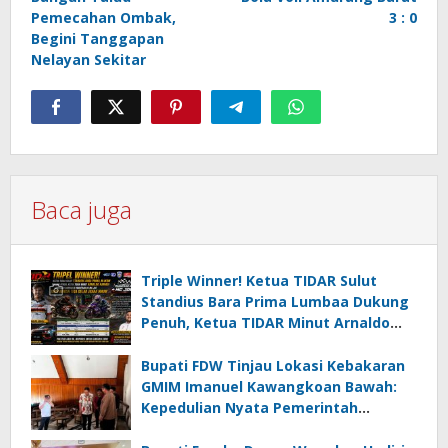
Pemecahan Ombak,
3 : 0
Begini Tanggapan
Nelayan Sekitar
Baca juga
Triple Winner! Ketua TIDAR Sulut
Standius Bara Prima Lumbaa Dukung
Penuh, Ketua TIDAR Minut Arnaldo
Kamagi Apresiasi Dominasi Pangeran
05 MC JOE Sapu Bersih Tiga Gelar
Bupati FDW Tinjau Lokasi Kebakaran
Juara Umum
GMIM Imanuel Kawangkoan Bawah:
Kepedulian Nyata Pemerintah
Minahasa Selatan bagi Jemaat yang