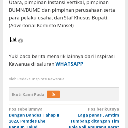
Utara, pimpinan Instansi Vertikal, pimpinan
BUMN/BUMD dan pimpinan perusahaan serta
para pelaku usaha, dan Staf Khusus Bupati.
(Advertorial Kominfo Minsel)
Yuk! baca berita menarik lainnya dari Inspirasi
Kawanua di saluran
WHATSAPP
oleh
Redaksi Inspirasi Kawanua
Ikuti Kami Pada
Navigasi
Pos sebelumnya
Pos berikutnya
Dengan Dandes Tahap II
Laga panas , Amtim
pos
2023, Pemdes Ehe
Tumbang ditangan Tim
Bangun Talud
Bola Voli Amurang Barat