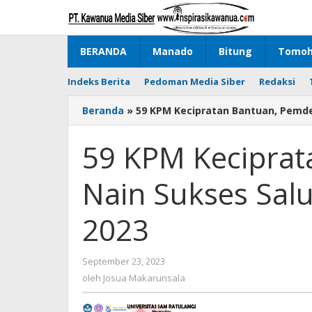
Lewati
ke
konten
BERANDA
Manado
Bitung
Tomo
Indeks Berita
Pedoman Media Siber
Redaksi
Beranda
»
59 KPM Kecipratan Bantuan, Pemdes
59 KPM Keciprat
Nain Sukses Salu
2023
September 23, 2023
oleh
Josua
oleh
Josua Makarunsala
Makarunsala