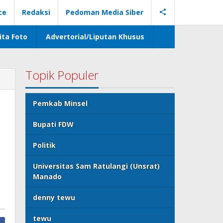
ce
Redaksi
Pedoman Media Siber
ita Foto
Advertorial/Liputan Khusus
Topik Populer
Pemkab Minsel
Bupati FDW
Politik
Universitas Sam Ratulangi (Unsrat)
Manado
denny tewu
tewu