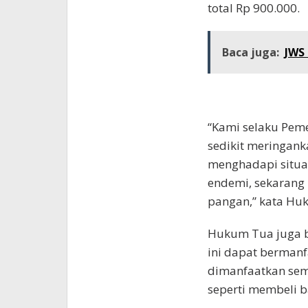
total Rp 900.000.
Baca juga:
JWS
“Kami selaku Peme
sedikit meringan
menghadapi situas
endemi, sekarang
pangan,” kata Hu
Hukum Tua juga b
ini dapat berman
dimanfaatkan sem
seperti membeli 