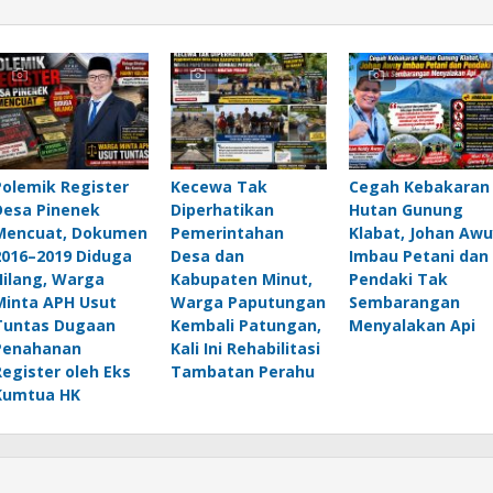
Polemik Register
Kecewa Tak
Cegah Kebakaran
Desa Pinenek
Diperhatikan
Hutan Gunung
Mencuat, Dokumen
Pemerintahan
Klabat, Johan Awu
2016–2019 Diduga
Desa dan
Imbau Petani dan
Hilang, Warga
Kabupaten Minut,
Pendaki Tak
Minta APH Usut
Warga Paputungan
Sembarangan
Tuntas Dugaan
Kembali Patungan,
Menyalakan Api
Penahanan
Kali Ini Rehabilitasi
Register oleh Eks
Tambatan Perahu
Kumtua HK