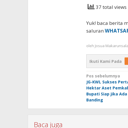
37 total views
Yuk! baca berita m
saluran
WHATSA
oleh
Josua Makarunsal
Ikuti Kami Pada
Navigasi
Pos sebelumnya
JG-KWL Sukses Pert
pos
Hektar Aset Pemkab
Bupati Siap jika Ad
Banding
Baca juga