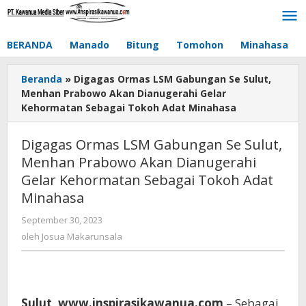
Lewati
ke
konten
BERANDA
Manado
Bitung
Tomohon
Minahasa
Beranda
»
Digagas Ormas LSM Gabungan Se Sulut,
Menhan Prabowo Akan Dianugerahi Gelar
Kehormatan Sebagai Tokoh Adat Minahasa
Digagas Ormas LSM Gabungan Se Sulut,
Menhan Prabowo Akan Dianugerahi
Gelar Kehormatan Sebagai Tokoh Adat
Minahasa
September 30, 2023
oleh
Josua
oleh
Josua Makarunsala
Makarunsala
Sulut, www.inspirasikawanua.com
– Sebagai