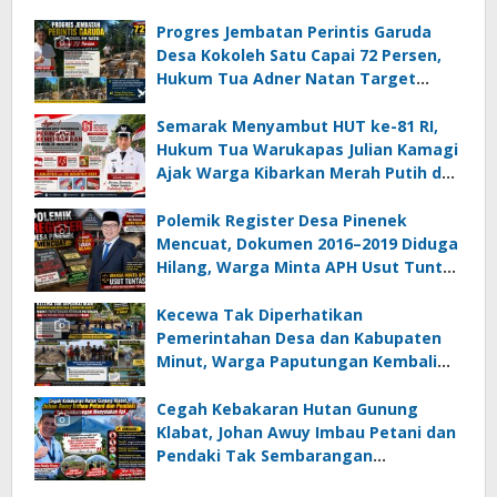
Progres Jembatan Perintis Garuda
Desa Kokoleh Satu Capai 72 Persen,
Hukum Tua Adner Natan Target
Rampung Sebelum HUT RI ke-81
Semarak Menyambut HUT ke-81 RI,
Hukum Tua Warukapas Julian Kamagi
Ajak Warga Kibarkan Merah Putih dan
Gotong Royong Percantik Lingkungan
Polemik Register Desa Pinenek
Mencuat, Dokumen 2016–2019 Diduga
Hilang, Warga Minta APH Usut Tuntas
Dugaan Penahanan Register oleh Eks
Kumtua HK
Kecewa Tak Diperhatikan
Pemerintahan Desa dan Kabupaten
Minut, Warga Paputungan Kembali
Patungan, Kali Ini Rehabilitasi
Tambatan Perahu
Cegah Kebakaran Hutan Gunung
Klabat, Johan Awuy Imbau Petani dan
Pendaki Tak Sembarangan
Menyalakan Api