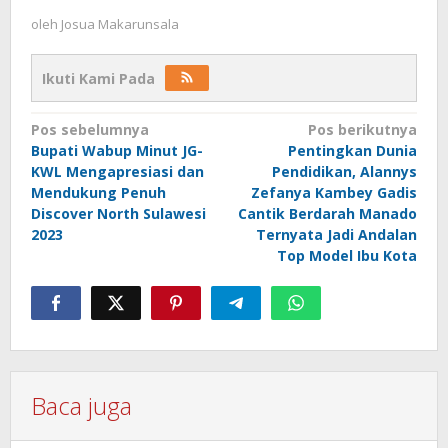
oleh
Josua Makarunsala
Ikuti Kami Pada
Navigasi
Pos sebelumnya
Pos berikutnya
Bupati Wabup Minut JG-
Pentingkan Dunia
pos
KWL Mengapresiasi dan
Pendidikan, Alannys
Mendukung Penuh
Zefanya Kambey Gadis
Discover North Sulawesi
Cantik Berdarah Manado
2023
Ternyata Jadi Andalan
Top Model Ibu Kota
Baca juga