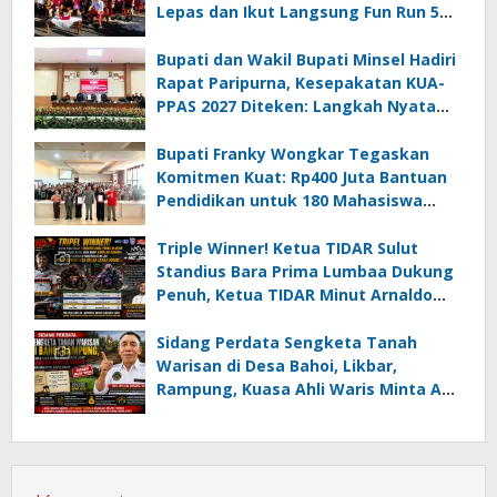
Lepas dan Ikut Langsung Fun Run 5
Km di Amurang
Bupati dan Wakil Bupati Minsel Hadiri
Rapat Paripurna, Kesepakatan KUA-
PPAS 2027 Diteken: Langkah Nyata
Wujudkan Minsel Maju dan Sejahtera
Bupati Franky Wongkar Tegaskan
Komitmen Kuat: Rp400 Juta Bantuan
Pendidikan untuk 180 Mahasiswa
Minahasa Selatan
Triple Winner! Ketua TIDAR Sulut
Standius Bara Prima Lumbaa Dukung
Penuh, Ketua TIDAR Minut Arnaldo
Kamagi Apresiasi Dominasi Pangeran
05 MC JOE Sapu Bersih Tiga Gelar
Sidang Perdata Sengketa Tanah
Juara Umum
Warisan di Desa Bahoi, Likbar,
Rampung, Kuasa Ahli Waris Minta APH
Usut Dugaan Mafia Tanah dan
Korupsi Dandes