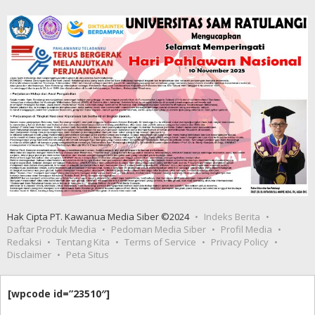
Hak Cipta PT. Kawanua Media Siber ©2024
Indeks Berita
Daftar Produk Media
Pedoman Media Siber
Profil Media
Redaksi
Tentang Kita
Terms of Service
Privacy Policy
Disclaimer
Peta Situs
[wpcode id=”23510″]