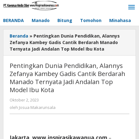
Lewati
ke
konten
BERANDA
Manado
Bitung
Tomohon
Minahasa
Beranda
»
Pentingkan Dunia Pendidikan, Alannys
Zefanya Kambey Gadis Cantik Berdarah Manado
Ternyata Jadi Andalan Top Model Ibu Kota
Pentingkan Dunia Pendidikan, Alannys
Zefanya Kambey Gadis Cantik Berdarah
Manado Ternyata Jadi Andalan Top
Model Ibu Kota
Oktober 2, 2023
oleh
Josua
oleh
Josua Makarunsala
Makarunsala
Jakarta, www.inspirasikawanua.com
–