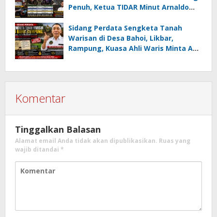
Penuh, Ketua TIDAR Minut Arnaldo
Kamagi Apresiasi Dominasi Pangeran
05 MC JOE Sapu Bersih Tiga Gelar
Sidang Perdata Sengketa Tanah
Juara Umum
Warisan di Desa Bahoi, Likbar,
Rampung, Kuasa Ahli Waris Minta APH
Usut Dugaan Mafia Tanah dan
Korupsi Dandes
Komentar
Tinggalkan Balasan
Alamat email Anda tidak akan dipublikasikan.
Ruas yang
wajib ditandai
*