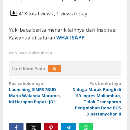
418 total views
, 1 views today
Yuk! baca berita menarik lainnya dari Inspirasi
Kawanua di saluran
WHATSAPP
oleh
Josua Makarunsala
Ikuti Kami Pada
Navigasi
Pos sebelumnya
Pos berikutnya
Launching SIMRS RSUD
Diduga Marak Pungli di
pos
Maria Walanda Maramis,
SD Inpres Maliambao,
Ini Harapan Bupati JG !!
Tidak Transparan
Pengolahan Dana BOS
Dipertanyakan !!