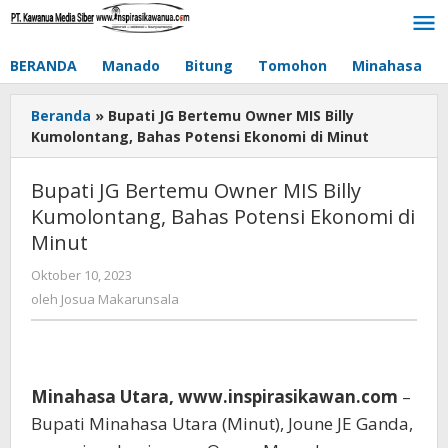
Lewati
ke
konten
BERANDA
Manado
Bitung
Tomohon
Minahasa
Beranda
»
Bupati JG Bertemu Owner MIS Billy
Kumolontang, Bahas Potensi Ekonomi di Minut
Bupati JG Bertemu Owner MIS Billy
Kumolontang, Bahas Potensi Ekonomi di
Minut
Oktober 10, 2023
oleh
Josua
oleh
Josua Makarunsala
Makarunsala
Minahasa Utara, www.inspirasikawan.com
–
Bupati Minahasa Utara (Minut), Joune JE Ganda,