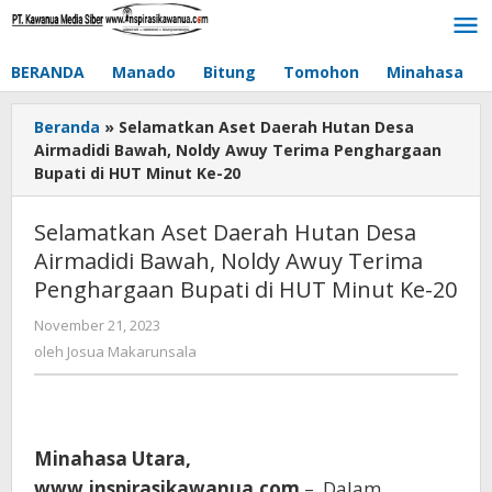
Lewati
ke
konten
BERANDA
Manado
Bitung
Tomohon
Minahasa
Beranda
»
Selamatkan Aset Daerah Hutan Desa
Airmadidi Bawah, Noldy Awuy Terima Penghargaan
Bupati di HUT Minut Ke-20
Selamatkan Aset Daerah Hutan Desa
Airmadidi Bawah, Noldy Awuy Terima
Penghargaan Bupati di HUT Minut Ke-20
November 21, 2023
oleh
Josua
oleh
Josua Makarunsala
Makarunsala
Minahasa Utara,
www.inspirasikawanua.com
– Dalam