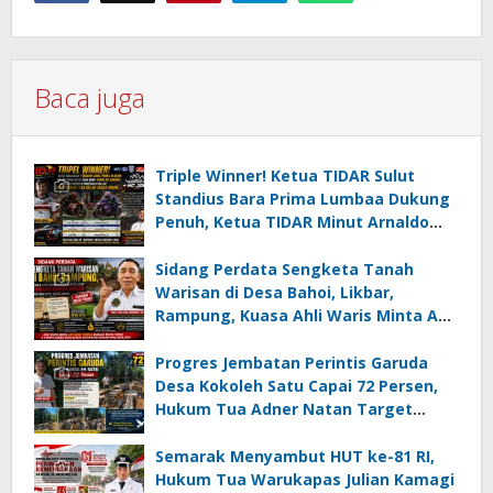
Baca juga
Triple Winner! Ketua TIDAR Sulut
Standius Bara Prima Lumbaa Dukung
Penuh, Ketua TIDAR Minut Arnaldo
Kamagi Apresiasi Dominasi Pangeran
05 MC JOE Sapu Bersih Tiga Gelar
Sidang Perdata Sengketa Tanah
Juara Umum
Warisan di Desa Bahoi, Likbar,
Rampung, Kuasa Ahli Waris Minta APH
Usut Dugaan Mafia Tanah dan
Korupsi Dandes
Progres Jembatan Perintis Garuda
Desa Kokoleh Satu Capai 72 Persen,
Hukum Tua Adner Natan Target
Rampung Sebelum HUT RI ke-81
Semarak Menyambut HUT ke-81 RI,
Hukum Tua Warukapas Julian Kamagi