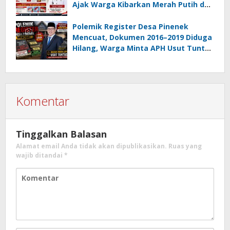
Ajak Warga Kibarkan Merah Putih dan
Gotong Royong Percantik Lingkungan
Polemik Register Desa Pinenek
Mencuat, Dokumen 2016–2019 Diduga
Hilang, Warga Minta APH Usut Tuntas
Dugaan Penahanan Register oleh Eks
Kumtua HK
Komentar
Tinggalkan Balasan
Alamat email Anda tidak akan dipublikasikan.
Ruas yang
wajib ditandai
*