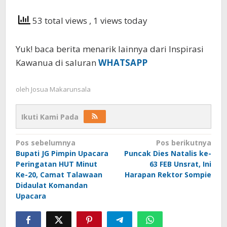
53 total views
, 1 views today
Yuk! baca berita menarik lainnya dari Inspirasi
Kawanua di saluran
WHATSAPP
oleh
Josua Makarunsala
Ikuti Kami Pada
Navigasi
Pos sebelumnya
Pos berikutnya
Bupati JG Pimpin Upacara
Puncak Dies Natalis ke-
pos
Peringatan HUT Minut
63 FEB Unsrat, Ini
Ke-20, Camat Talawaan
Harapan Rektor Sompie
Didaulat Komandan
Upacara