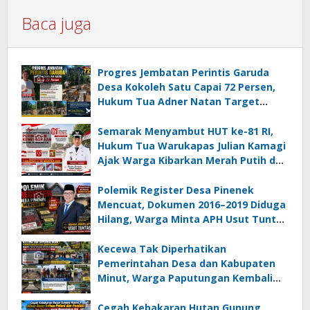
Baca juga
Progres Jembatan Perintis Garuda
Desa Kokoleh Satu Capai 72 Persen,
Hukum Tua Adner Natan Target
Rampung Sebelum HUT RI ke-81
Semarak Menyambut HUT ke-81 RI,
Hukum Tua Warukapas Julian Kamagi
Ajak Warga Kibarkan Merah Putih dan
Gotong Royong Percantik Lingkungan
Polemik Register Desa Pinenek
Mencuat, Dokumen 2016–2019 Diduga
Hilang, Warga Minta APH Usut Tuntas
Dugaan Penahanan Register oleh Eks
Kumtua HK
Kecewa Tak Diperhatikan
Pemerintahan Desa dan Kabupaten
Minut, Warga Paputungan Kembali
Patungan, Kali Ini Rehabilitasi
Tambatan Perahu
Cegah Kebakaran Hutan Gunung