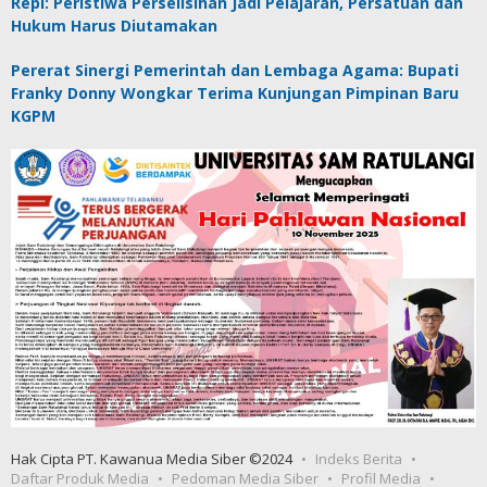
Repi: Peristiwa Perselisihan Jadi Pelajaran, Persatuan dan
Hukum Harus Diutamakan
Pererat Sinergi Pemerintah dan Lembaga Agama: Bupati
Franky Donny Wongkar Terima Kunjungan Pimpinan Baru
KGPM
Hak Cipta PT. Kawanua Media Siber ©2024
Indeks Berita
Daftar Produk Media
Pedoman Media Siber
Profil Media