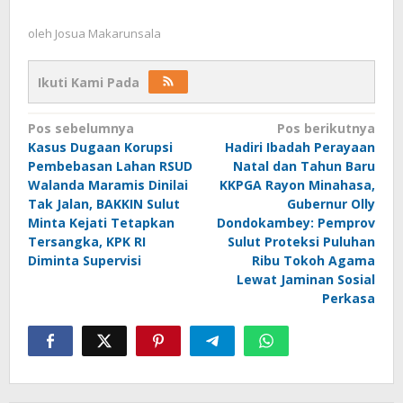
oleh
Josua Makarunsala
Ikuti Kami Pada
Navigasi
Pos sebelumnya
Pos berikutnya
Kasus Dugaan Korupsi
Hadiri Ibadah Perayaan
pos
Pembebasan Lahan RSUD
Natal dan Tahun Baru
Walanda Maramis Dinilai
KKPGA Rayon Minahasa,
Tak Jalan, BAKKIN Sulut
Gubernur Olly
Minta Kejati Tetapkan
Dondokambey: Pemprov
Tersangka, KPK RI
Sulut Proteksi Puluhan
Diminta Supervisi
Ribu Tokoh Agama
Lewat Jaminan Sosial
Perkasa