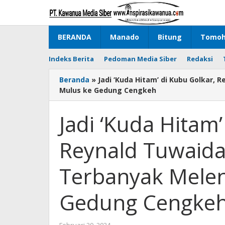
Lewati
ke
konten
BERANDA
Manado
Bitung
Tomo
Indeks Berita
Pedoman Media Siber
Redaksi
Beranda
»
Jadi ‘Kuda Hitam’ di Kubu Golkar,
Mulus ke Gedung Cengkeh
Jadi ‘Kuda Hitam’
Reynald Tuwaida
Terbanyak Mele
Gedung Cengke