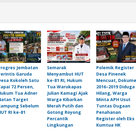
Progres Jembatan
Semarak
Polemik Register
Perintis Garuda
Menyambut HUT
Desa Pinenek
Desa Kokoleh Satu
ke-81 RI, Hukum
Mencuat, Dokum
Capai 72 Persen,
Tua Warukapas
2016–2019 Diduga
Hukum Tua Adner
Julian Kamagi Ajak
Hilang, Warga
Natan Target
Warga Kibarkan
Minta APH Usut
Rampung Sebelum
Merah Putih dan
Tuntas Dugaan
HUT RI ke-81
Gotong Royong
Penahanan
Percantik
Register oleh Eks
Lingkungan
Kumtua HK