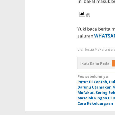
ini bakal masuk b
Yuk! baca berita m
saluran
WHATSA
oleh
Josua Makarunsal
Ikuti Kami Pada
Navigasi
Pos sebelumnya
Patut Di Contoh, H
pos
Darunu Utamakan 
Mufakat, Sering Sel
Masalah Ringan Di 
Cara Kekeluargaan