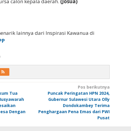
ursa calon kepala daerah.
(Josua)
enarik lainnya dari Inspirasi Kawanua di
PP
a
Pos berikutnya
ukum Tua
Puncak Peringatan HPN 2024,
Musyawarah
Gubernur Sulawesi Utara Olly
esaikan
Dondokambey Terima
Desa Dengan
Penghargaan Pena Emas dari PWI
Pusat