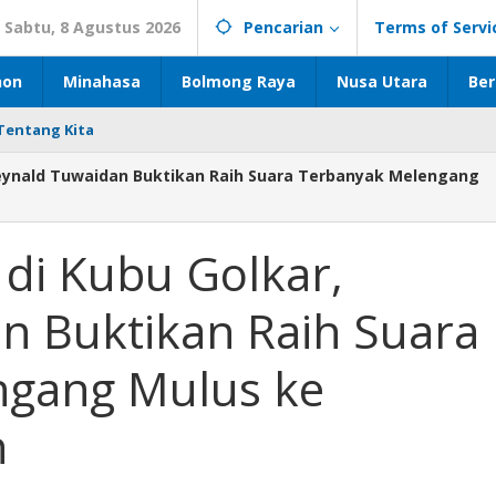
Sabtu, 8 Agustus 2026
Pencarian
Terms of Servi
hon
Minahasa
Bolmong Raya
Nusa Utara
Ber
Tentang Kita
 Reynald Tuwaidan Buktikan Raih Suara Terbanyak Melengang
 di Kubu Golkar,
n Buktikan Raih Suara
ngang Mulus ke
h