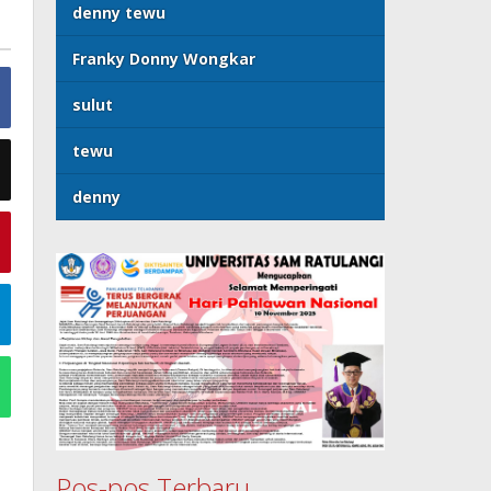
denny tewu
Franky Donny Wongkar
sulut
tewu
denny
Pos-pos Terbaru