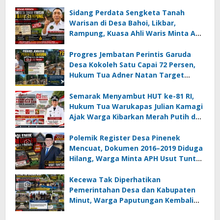
Sidang Perdata Sengketa Tanah
Warisan di Desa Bahoi, Likbar,
Rampung, Kuasa Ahli Waris Minta APH
Usut Dugaan Mafia Tanah dan
Korupsi Dandes
Progres Jembatan Perintis Garuda
Desa Kokoleh Satu Capai 72 Persen,
Hukum Tua Adner Natan Target
Rampung Sebelum HUT RI ke-81
Semarak Menyambut HUT ke-81 RI,
Hukum Tua Warukapas Julian Kamagi
Ajak Warga Kibarkan Merah Putih dan
Gotong Royong Percantik Lingkungan
Polemik Register Desa Pinenek
Mencuat, Dokumen 2016–2019 Diduga
Hilang, Warga Minta APH Usut Tuntas
Dugaan Penahanan Register oleh Eks
Kumtua HK
Kecewa Tak Diperhatikan
Pemerintahan Desa dan Kabupaten
Minut, Warga Paputungan Kembali
Patungan, Kali Ini Rehabilitasi