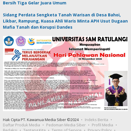
Bersih Tiga Gelar Juara Umum
Sidang Perdata Sengketa Tanah Warisan di Desa Bahoi,
Likbar, Rampung, Kuasa Ahli Waris Minta APH Usut Dugaan
Mafia Tanah dan Korupsi Dandes
Hak Cipta PT. Kawanua Media Siber ©2024
Indeks Berita
Daftar Produk Media
Pedoman Media Siber
Profil Media
Redaksi
Tentang Kita
Terms of Service
Privacy Policy