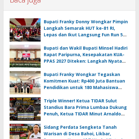
Bupati Franky Donny Wongkar Pimpin
Langkah Semarak HUT ke-81 RI,
Lepas dan Ikut Langsung Fun Run 5
Km di Amurang
Bupati dan Wakil Bupati Minsel Hadiri
Rapat Paripurna, Kesepakatan KUA-
PPAS 2027 Diteken: Langkah Nyata
Wujudkan Minsel Maju dan Sejahtera
Bupati Franky Wongkar Tegaskan
Komitmen Kuat: Rp400 Juta Bantuan
Pendidikan untuk 180 Mahasiswa
Minahasa Selatan
Triple Winner! Ketua TIDAR Sulut
Standius Bara Prima Lumbaa Dukung
Penuh, Ketua TIDAR Minut Arnaldo
Kamagi Apresiasi Dominasi Pangeran
05 MC JOE Sapu Bersih Tiga Gelar
Sidang Perdata Sengketa Tanah
Juara Umum
Warisan di Desa Bahoi, Likbar,