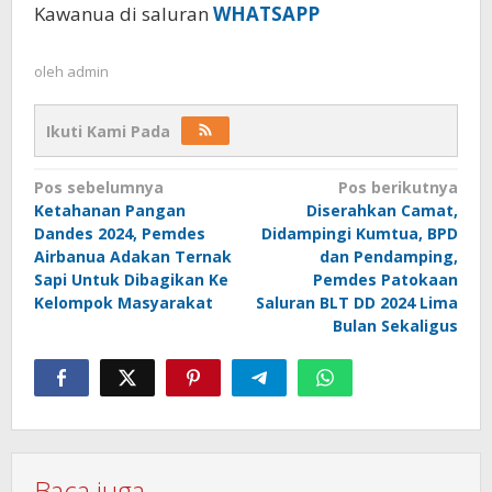
Kawanua di saluran
WHATSAPP
oleh
admin
Ikuti Kami Pada
Navigasi
Pos sebelumnya
Pos berikutnya
Ketahanan Pangan
Diserahkan Camat,
pos
Dandes 2024, Pemdes
Didampingi Kumtua, BPD
Airbanua Adakan Ternak
dan Pendamping,
Sapi Untuk Dibagikan Ke
Pemdes Patokaan
Kelompok Masyarakat
Saluran BLT DD 2024 Lima
Bulan Sekaligus
Baca juga