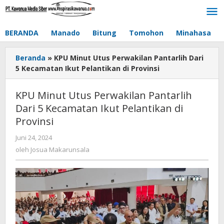
Lewati
ke
konten
BERANDA
Manado
Bitung
Tomohon
Minahasa
Beranda
»
KPU Minut Utus Perwakilan Pantarlih Dari
5 Kecamatan Ikut Pelantikan di Provinsi
KPU Minut Utus Perwakilan Pantarlih
Dari 5 Kecamatan Ikut Pelantikan di
Provinsi
Juni 24, 2024
oleh
Josua
oleh
Josua Makarunsala
Makarunsala