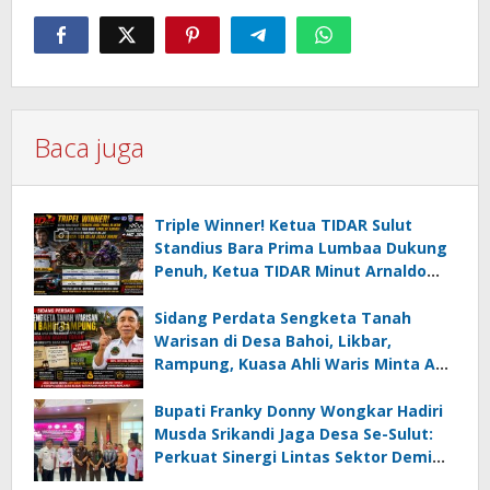
Baca juga
Triple Winner! Ketua TIDAR Sulut
Standius Bara Prima Lumbaa Dukung
Penuh, Ketua TIDAR Minut Arnaldo
Kamagi Apresiasi Dominasi Pangeran
05 MC JOE Sapu Bersih Tiga Gelar
Sidang Perdata Sengketa Tanah
Juara Umum
Warisan di Desa Bahoi, Likbar,
Rampung, Kuasa Ahli Waris Minta APH
Usut Dugaan Mafia Tanah dan
Korupsi Dandes
Bupati Franky Donny Wongkar Hadiri
Musda Srikandi Jaga Desa Se-Sulut:
Perkuat Sinergi Lintas Sektor Demi
Desa Maju dan Sejahtera