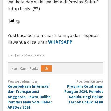
walikota dan wakil walikota di Provinsi Sulut,”
tutup Kenly.
(**)
Yuk! baca berita menarik lainnya dari Inspirasi
Kawanua di saluran
WHATSAPP
oleh
Josua Makarunsala
Ikuti Kami Pada
Navigasi
Pos sebelumnya
Pos berikutnya
Keterbukaan Informasi
Program Ketahanan
pos
dan Transparansi
Pangan 2024, Pemdes
Anggaran, Lewat Baliho
Kahuku Bagi Pakan
Pemdes Nain Satu Beber
Ternak Untuk 34 KK
APBDes 2024