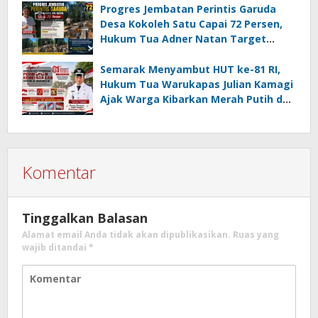
Progres Jembatan Perintis Garuda
Desa Kokoleh Satu Capai 72 Persen,
Hukum Tua Adner Natan Target
Rampung Sebelum HUT RI ke-81
Semarak Menyambut HUT ke-81 RI,
Hukum Tua Warukapas Julian Kamagi
Ajak Warga Kibarkan Merah Putih dan
Gotong Royong Percantik Lingkungan
Komentar
Tinggalkan Balasan
Alamat email Anda tidak akan dipublikasikan.
Ruas yang
wajib ditandai
*