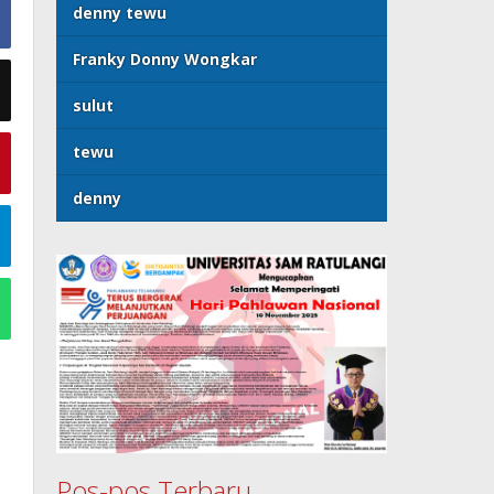
denny tewu
Franky Donny Wongkar
sulut
tewu
denny
Pos-pos Terbaru