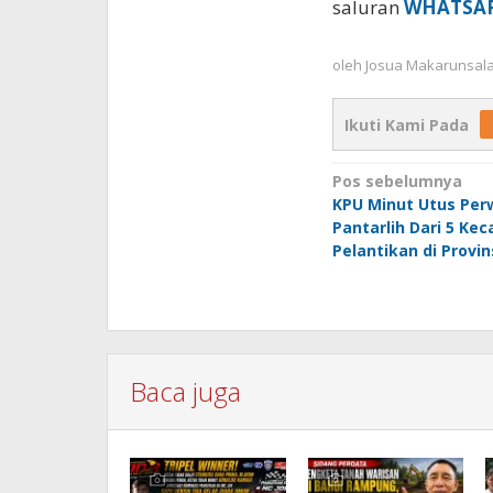
saluran
WHATSA
oleh
Josua Makarunsal
Ikuti Kami Pada
Navigasi
Pos sebelumnya
KPU Minut Utus Per
pos
Pantarlih Dari 5 Ke
Pelantikan di Provin
Baca juga