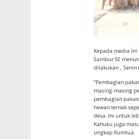
Kepada media ini
Sambur SE menutur
dilakukan , Senin 
“Pembagian pakan
masing-masing pe
pembagian pakan t
hewan ternak sepe
desa. Ini untuk l
Kahuku juga masu
ungkap Kumtua.