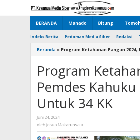
Lewati
ke
konten
BERANDA
Manado
Bitung
Tomo
Indeks Berita
Pedoman Media Siber
Redaksi
Beranda
»
Program Ketahanan Pangan 2024, 
Program Ketaha
Pemdes Kahuku 
Untuk 34 KK
Juni 24, 2024
oleh
Josua
oleh
Josua Makarunsala
Makarunsala