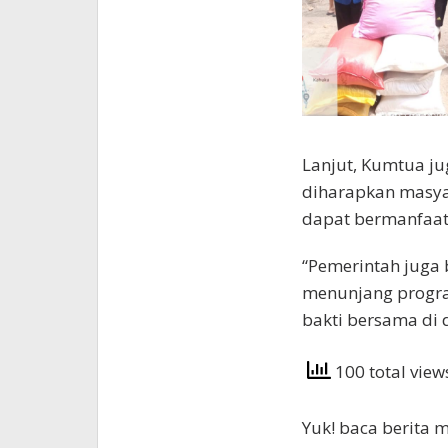
Lanjut, Kumtua j
diharapkan masyar
dapat bermanfaat
“Pemerintah juga 
menunjang progra
bakti bersama di 
100 total vie
Yuk! baca berita m