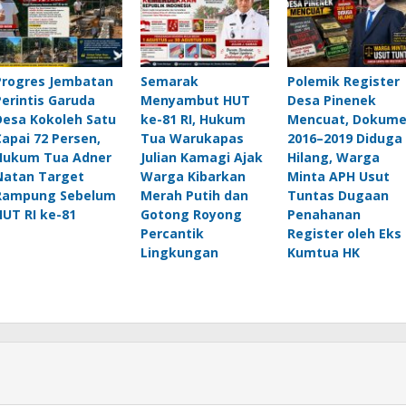
Progres Jembatan
Semarak
Polemik Register
Perintis Garuda
Menyambut HUT
Desa Pinenek
Desa Kokoleh Satu
ke-81 RI, Hukum
Mencuat, Dokum
Capai 72 Persen,
Tua Warukapas
2016–2019 Diduga
Hukum Tua Adner
Julian Kamagi Ajak
Hilang, Warga
Natan Target
Warga Kibarkan
Minta APH Usut
Rampung Sebelum
Merah Putih dan
Tuntas Dugaan
HUT RI ke-81
Gotong Royong
Penahanan
Percantik
Register oleh Eks
Lingkungan
Kumtua HK