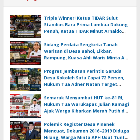
Triple Winner! Ketua TIDAR Sulut
Standius Bara Prima Lumbaa Dukung
Penuh, Ketua TIDAR Minut Arnaldo
Kamagi Apresiasi Dominasi Pangeran
05 MC JOE Sapu Bersih Tiga Gelar
Sidang Perdata Sengketa Tanah
Juara Umum
Warisan di Desa Bahoi, Likbar,
Rampung, Kuasa Ahli Waris Minta APH
Usut Dugaan Mafia Tanah dan
Korupsi Dandes
Progres Jembatan Perintis Garuda
Desa Kokoleh Satu Capai 72 Persen,
Hukum Tua Adner Natan Target
Rampung Sebelum HUT RI ke-81
Semarak Menyambut HUT ke-81 RI,
Hukum Tua Warukapas Julian Kamagi
Ajak Warga Kibarkan Merah Putih dan
Gotong Royong Percantik Lingkungan
Polemik Register Desa Pinenek
Mencuat, Dokumen 2016–2019 Diduga
Hilang, Warga Minta APH Usut Tuntas