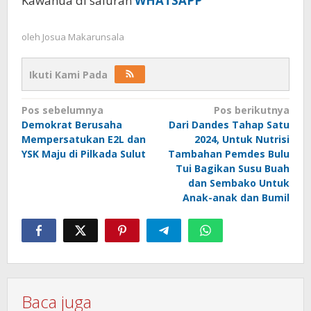
Kawanua di saluran
WHATSAPP
oleh
Josua Makarunsala
Ikuti Kami Pada
Navigasi
Pos sebelumnya
Pos berikutnya
Demokrat Berusaha
Dari Dandes Tahap Satu
pos
Mempersatukan E2L dan
2024, Untuk Nutrisi
YSK Maju di Pilkada Sulut
Tambahan Pemdes Bulu
Tui Bagikan Susu Buah
dan Sembako Untuk
Anak-anak dan Bumil
Baca juga