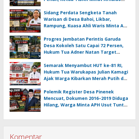
Kamagi Apresiasi Dominasi Pangeran
05 MC JOE Sapu Bersih Tiga Gelar
Sidang Perdata Sengketa Tanah
Juara Umum
Warisan di Desa Bahoi, Likbar,
Rampung, Kuasa Ahli Waris Minta APH
Usut Dugaan Mafia Tanah dan
Korupsi Dandes
Progres Jembatan Perintis Garuda
Desa Kokoleh Satu Capai 72 Persen,
Hukum Tua Adner Natan Target
Rampung Sebelum HUT RI ke-81
Semarak Menyambut HUT ke-81 RI,
Hukum Tua Warukapas Julian Kamagi
Ajak Warga Kibarkan Merah Putih dan
Gotong Royong Percantik Lingkungan
Polemik Register Desa Pinenek
Mencuat, Dokumen 2016–2019 Diduga
Hilang, Warga Minta APH Usut Tuntas
Dugaan Penahanan Register oleh Eks
Kumtua HK
Komentar