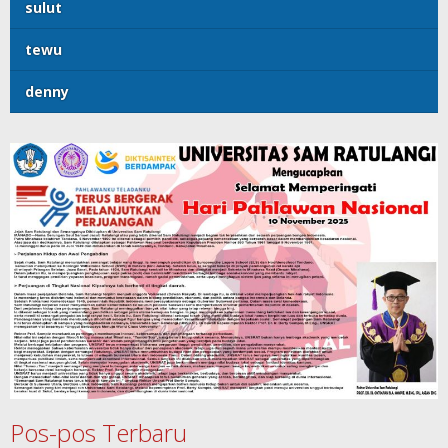
sulut
tewu
denny
Pos-pos Terbaru