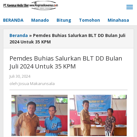
Lewati
ke
konten
BERANDA
Manado
Bitung
Tomohon
Minahasa
Beranda
»
Pemdes Buhias Salurkan BLT DD Bulan Juli
2024 Untuk 35 KPM
Pemdes Buhias Salurkan BLT DD Bulan
Juli 2024 Untuk 35 KPM
Juli 30, 2024
oleh
Josua
oleh
Josua Makarunsala
Makarunsala