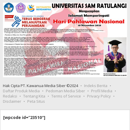
Hak Cipta PT. Kawanua Media Siber ©2024
Indeks Berita
Daftar Produk Media
Pedoman Media Siber
Profil Media
Redaksi
Tentang Kita
Terms of Service
Privacy Policy
Disclaimer
Peta Situs
[wpcode id=”23510″]