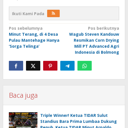
Ikuti Kami Pada
Navigasi
Pos sebelumnya
Pos berikutnya
Minut Terang, di 4 Desa
Wagub Steven Kandouw
pos
Pulau Mantehage Hanya
Resmikan Corn Drying
‘Sorga Telinga’
Mill PT Advanced Agri
Indonesia di Bolmong
Baca juga
Triple Winner! Ketua TIDAR Sulut
Standius Bara Prima Lumbaa Dukung
Penuh, Ketua TIDAR Minut Arnaldo