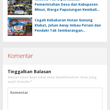
Pemerintahan Desa dan Kabupaten
Minut, Warga Paputungan Kembali
Patungan, Kali Ini Rehabilitasi
Tambatan Perahu
Cegah Kebakaran Hutan Gunung
Klabat, Johan Awuy Imbau Petani dan
Pendaki Tak Sembarangan
Menyalakan Api
Komentar
Tinggalkan Balasan
Alamat email Anda tidak akan dipublikasikan.
Ruas yang
wajib ditandai
*