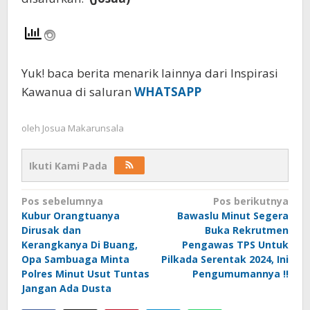
Yuk! baca berita menarik lainnya dari Inspirasi
Kawanua di saluran
WHATSAPP
oleh
Josua Makarunsala
Ikuti Kami Pada
Navigasi
Pos sebelumnya
Pos berikutnya
Kubur Orangtuanya
Bawaslu Minut Segera
pos
Dirusak dan
Buka Rekrutmen
Kerangkanya Di Buang,
Pengawas TPS Untuk
Opa Sambuaga Minta
Pilkada Serentak 2024, Ini
Polres Minut Usut Tuntas
Pengumumannya !!
Jangan Ada Dusta