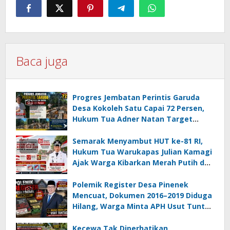
Baca juga
Progres Jembatan Perintis Garuda
Desa Kokoleh Satu Capai 72 Persen,
Hukum Tua Adner Natan Target
Rampung Sebelum HUT RI ke-81
Semarak Menyambut HUT ke-81 RI,
Hukum Tua Warukapas Julian Kamagi
Ajak Warga Kibarkan Merah Putih dan
Gotong Royong Percantik Lingkungan
Polemik Register Desa Pinenek
Mencuat, Dokumen 2016–2019 Diduga
Hilang, Warga Minta APH Usut Tuntas
Dugaan Penahanan Register oleh Eks
Kumtua HK
Kecewa Tak Diperhatikan