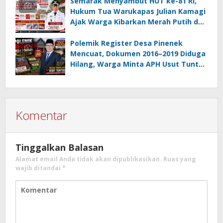
Semarak Menyambut HUT ke-81 RI,
Hukum Tua Warukapas Julian Kamagi
Ajak Warga Kibarkan Merah Putih dan
Gotong Royong Percantik Lingkungan
Polemik Register Desa Pinenek
Mencuat, Dokumen 2016–2019 Diduga
Hilang, Warga Minta APH Usut Tuntas
Dugaan Penahanan Register oleh Eks
Kumtua HK
Komentar
Tinggalkan Balasan
Alamat email Anda tidak akan dipublikasikan.
Ruas yang
wajib ditandai
*