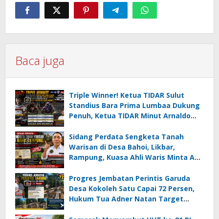
Baca juga
Triple Winner! Ketua TIDAR Sulut
Standius Bara Prima Lumbaa Dukung
Penuh, Ketua TIDAR Minut Arnaldo
Kamagi Apresiasi Dominasi Pangeran
05 MC JOE Sapu Bersih Tiga Gelar
Sidang Perdata Sengketa Tanah
Juara Umum
Warisan di Desa Bahoi, Likbar,
Rampung, Kuasa Ahli Waris Minta APH
Usut Dugaan Mafia Tanah dan
Korupsi Dandes
Progres Jembatan Perintis Garuda
Desa Kokoleh Satu Capai 72 Persen,
Hukum Tua Adner Natan Target
Rampung Sebelum HUT RI ke-81