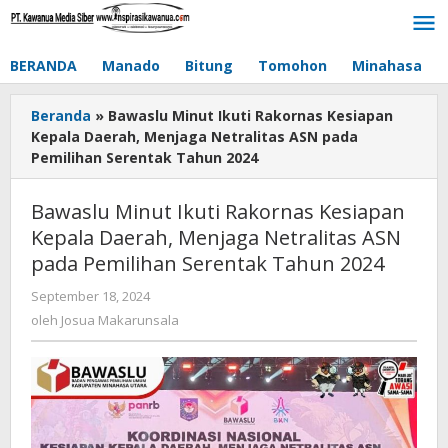
Lewati
ke
konten
BERANDA
Manado
Bitung
Tomohon
Minahasa
Beranda
»
Bawaslu Minut Ikuti Rakornas Kesiapan
Kepala Daerah, Menjaga Netralitas ASN pada
Pemilihan Serentak Tahun 2024
Bawaslu Minut Ikuti Rakornas Kesiapan
Kepala Daerah, Menjaga Netralitas ASN
pada Pemilihan Serentak Tahun 2024
September 18, 2024
oleh
Josua
oleh
Josua Makarunsala
Makarunsala