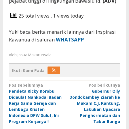
pejabat tinggi di lingkungan Bawaslu RI.
(ADV)
25 total views
, 1 views today
Yuk! baca berita menarik lainnya dari Inspirasi
Kawanua di saluran
WHATSAPP
oleh
Josua Makarunsala
Ikuti Kami Pada
Navigasi
Pos sebelumnya
Pos berikutnya
Pendeta Ricky Korobu
Gubernur Olly
pos
Didaulat Nahkodai Badan
Dondokambey Ziarah ke
Kerja Sama Gereja dan
Makam C.J. Rantung,
Lembaga Kristen
Lakukan Upacara
Indonesia DPW Sulut, Ini
Penghormatan dan
Program Kerjanya!!
Tabur Bunga