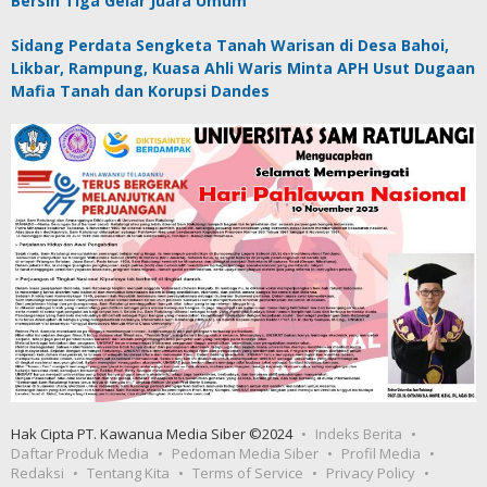
Bersih Tiga Gelar Juara Umum
Sidang Perdata Sengketa Tanah Warisan di Desa Bahoi,
Likbar, Rampung, Kuasa Ahli Waris Minta APH Usut Dugaan
Mafia Tanah dan Korupsi Dandes
Hak Cipta PT. Kawanua Media Siber ©2024
Indeks Berita
Daftar Produk Media
Pedoman Media Siber
Profil Media
Redaksi
Tentang Kita
Terms of Service
Privacy Policy