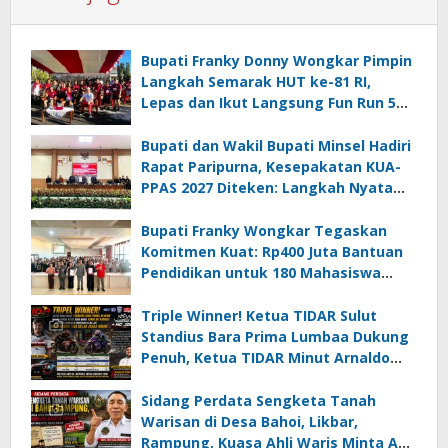
Bupati Franky Donny Wongkar Pimpin
Langkah Semarak HUT ke-81 RI,
Lepas dan Ikut Langsung Fun Run 5
Km di Amurang
Bupati dan Wakil Bupati Minsel Hadiri
Rapat Paripurna, Kesepakatan KUA-
PPAS 2027 Diteken: Langkah Nyata
Wujudkan Minsel Maju dan Sejahtera
Bupati Franky Wongkar Tegaskan
Komitmen Kuat: Rp400 Juta Bantuan
Pendidikan untuk 180 Mahasiswa
Minahasa Selatan
Triple Winner! Ketua TIDAR Sulut
Standius Bara Prima Lumbaa Dukung
Penuh, Ketua TIDAR Minut Arnaldo
Kamagi Apresiasi Dominasi Pangeran
05 MC JOE Sapu Bersih Tiga Gelar
Sidang Perdata Sengketa Tanah
Juara Umum
Warisan di Desa Bahoi, Likbar,
Rampung, Kuasa Ahli Waris Minta APH