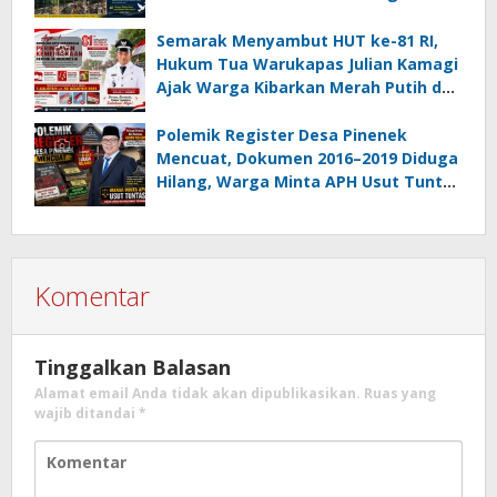
Rampung Sebelum HUT RI ke-81
Semarak Menyambut HUT ke-81 RI,
Hukum Tua Warukapas Julian Kamagi
Ajak Warga Kibarkan Merah Putih dan
Gotong Royong Percantik Lingkungan
Polemik Register Desa Pinenek
Mencuat, Dokumen 2016–2019 Diduga
Hilang, Warga Minta APH Usut Tuntas
Dugaan Penahanan Register oleh Eks
Kumtua HK
Komentar
Tinggalkan Balasan
Alamat email Anda tidak akan dipublikasikan.
Ruas yang
wajib ditandai
*