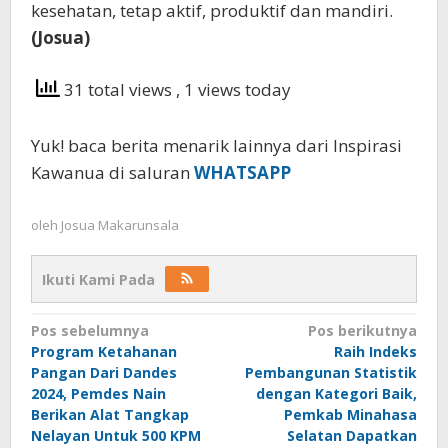
kesehatan, tetap aktif, produktif dan mandiri.
(Josua)
31 total views
, 1 views today
Yuk! baca berita menarik lainnya dari Inspirasi
Kawanua di saluran
WHATSAPP
oleh
Josua Makarunsala
Ikuti Kami Pada
Navigasi
Pos sebelumnya
Pos berikutnya
Program Ketahanan
Raih Indeks
pos
Pangan Dari Dandes
Pembangunan Statistik
2024, Pemdes Nain
dengan Kategori Baik,
Berikan Alat Tangkap
Pemkab Minahasa
Nelayan Untuk 500 KPM
Selatan Dapatkan