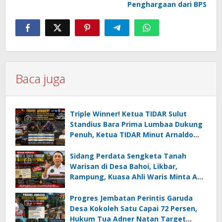
Penghargaan dari BPS
Baca juga
Triple Winner! Ketua TIDAR Sulut
Standius Bara Prima Lumbaa Dukung
Penuh, Ketua TIDAR Minut Arnaldo
Kamagi Apresiasi Dominasi Pangeran
05 MC JOE Sapu Bersih Tiga Gelar
Sidang Perdata Sengketa Tanah
Juara Umum
Warisan di Desa Bahoi, Likbar,
Rampung, Kuasa Ahli Waris Minta APH
Usut Dugaan Mafia Tanah dan
Korupsi Dandes
Progres Jembatan Perintis Garuda
Desa Kokoleh Satu Capai 72 Persen,
Hukum Tua Adner Natan Target