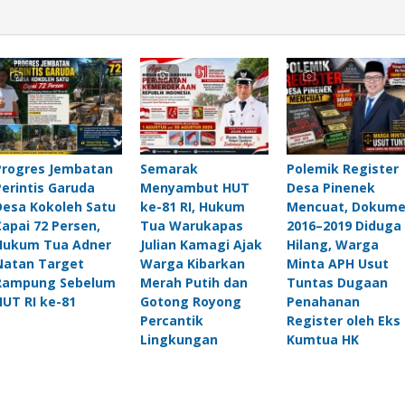
Progres Jembatan
Semarak
Polemik Register
Perintis Garuda
Menyambut HUT
Desa Pinenek
Desa Kokoleh Satu
ke-81 RI, Hukum
Mencuat, Dokum
Capai 72 Persen,
Tua Warukapas
2016–2019 Diduga
Hukum Tua Adner
Julian Kamagi Ajak
Hilang, Warga
Natan Target
Warga Kibarkan
Minta APH Usut
Rampung Sebelum
Merah Putih dan
Tuntas Dugaan
HUT RI ke-81
Gotong Royong
Penahanan
Percantik
Register oleh Eks
Lingkungan
Kumtua HK