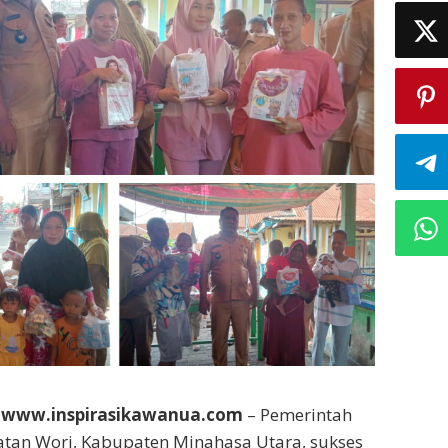
 www.inspirasikawanua.com
– Pemerintah
atan Wori, Kabupaten Minahasa Utara, sukses