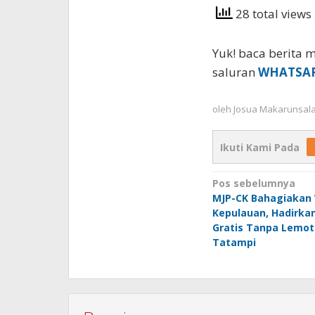
28 total views
Yuk! baca berita m
saluran
WHATSA
oleh
Josua Makarunsal
Ikuti Kami Pada
Navigasi
Pos sebelumnya
MJP-CK Bahagiakan
pos
Kepulauan, Hadirkan
Gratis Tanpa Lemot
Tatampi