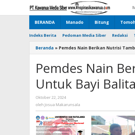
Lewati
M
ke
konten
BERANDA
Manado
Bitung
Tomo
Indeks Berita
Pedoman Media Siber
Redaksi
Beranda
»
Pemdes Nain Berikan Nutrisi Tamb
Pemdes Nain Ber
Untuk Bayi Balit
Oktober 22, 2024
oleh
Josua
oleh
Josua Makarunsala
Makarunsala