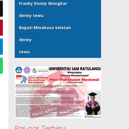
Franky Donny Wongkar
denny tewu
Bupati Minahasa Selatan
denny
tewu
Pos-pos Terbaru