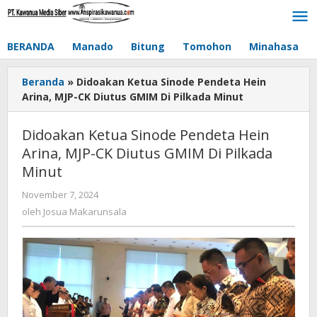
Lewati
ke
konten
BERANDA
Manado
Bitung
Tomohon
Minahasa
Beranda
»
Didoakan Ketua Sinode Pendeta Hein
Arina, MJP-CK Diutus GMIM Di Pilkada Minut
Didoakan Ketua Sinode Pendeta Hein
Arina, MJP-CK Diutus GMIM Di Pilkada
Minut
November 7, 2024
oleh
Josua
oleh
Josua Makarunsala
Makarunsala