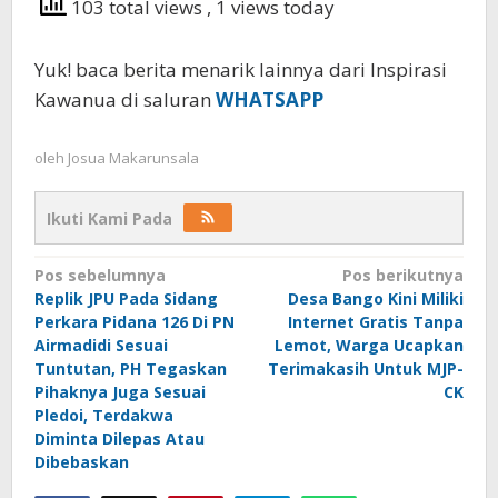
103 total views
, 1 views today
Yuk! baca berita menarik lainnya dari Inspirasi
Kawanua di saluran
WHATSAPP
oleh
Josua Makarunsala
Ikuti Kami Pada
Navigasi
Pos sebelumnya
Pos berikutnya
Replik JPU Pada Sidang
Desa Bango Kini Miliki
pos
Perkara Pidana 126 Di PN
Internet Gratis Tanpa
Airmadidi Sesuai
Lemot, Warga Ucapkan
Tuntutan, PH Tegaskan
Terimakasih Untuk MJP-
Pihaknya Juga Sesuai
CK
Pledoi, Terdakwa
Diminta Dilepas Atau
Dibebaskan