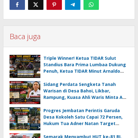
Baca juga
Triple Winner! Ketua TIDAR Sulut
Standius Bara Prima Lumbaa Dukung
Penuh, Ketua TIDAR Minut Arnaldo
Kamagi Apresiasi Dominasi Pangeran
05 MC JOE Sapu Bersih Tiga Gelar
Sidang Perdata Sengketa Tanah
Juara Umum
Warisan di Desa Bahoi, Likbar,
Rampung, Kuasa Ahli Waris Minta APH
Usut Dugaan Mafia Tanah dan
Korupsi Dandes
Progres Jembatan Perintis Garuda
Desa Kokoleh Satu Capai 72 Persen,
Hukum Tua Adner Natan Target
Rampung Sebelum HUT RI ke-81
Semarak Menyambut HUT ke-81 RI,