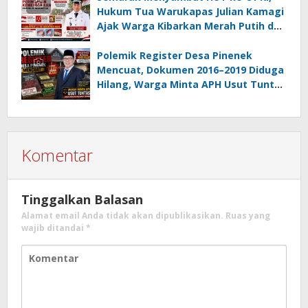
Hukum Tua Warukapas Julian Kamagi
Ajak Warga Kibarkan Merah Putih dan
Gotong Royong Percantik Lingkungan
Polemik Register Desa Pinenek
Mencuat, Dokumen 2016–2019 Diduga
Hilang, Warga Minta APH Usut Tuntas
Dugaan Penahanan Register oleh Eks
Kumtua HK
Komentar
Tinggalkan Balasan
Alamat email Anda tidak akan dipublikasikan.
Ruas yang
wajib ditandai
*