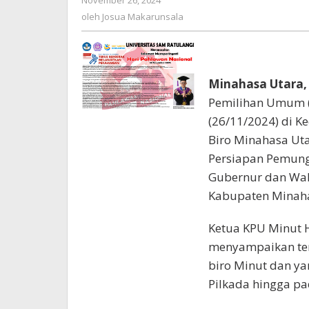
November 26, 2024
oleh
Josua
oleh
Josua Makarunsala
Makarunsala
Minahasa Utara,
Pemilihan Umum (
(26/11/2024) di K
Biro Minahasa Uta
Persiapan Pemung
Gubernur dan Wak
Kabupaten Minah
Ketua KPU Minut
menyampaikan ter
biro Minut dan y
Pilkada hingga pa