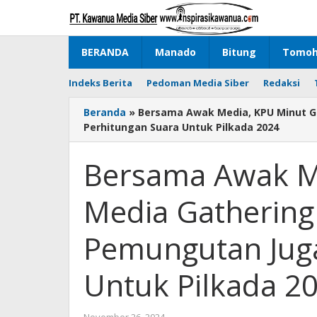
Lewati
ke
konten
BERANDA
Manado
Bitung
Tomo
Indeks Berita
Pedoman Media Siber
Redaksi
Beranda
»
Bersama Awak Media, KPU Minut Ge
Perhitungan Suara Untuk Pilkada 2024
Bersama Awak Me
Media Gathering 
Pemungutan Juga
Untuk Pilkada 2