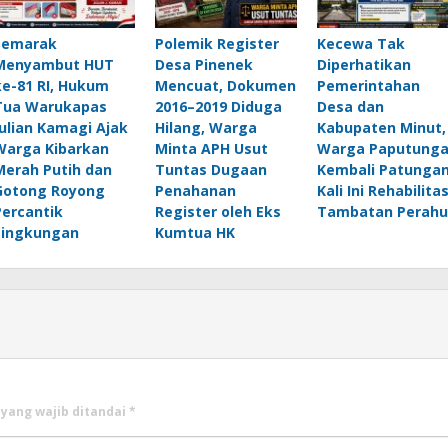
Semarak
Polemik Register
Kecewa Tak
Menyambut HUT
Desa Pinenek
Diperhatikan
ke-81 RI, Hukum
Mencuat, Dokumen
Pemerintahan
Tua Warukapas
2016–2019 Diduga
Desa dan
Julian Kamagi Ajak
Hilang, Warga
Kabupaten Minut,
Warga Kibarkan
Minta APH Usut
Warga Paputung
Merah Putih dan
Tuntas Dugaan
Kembali Patungan
Gotong Royong
Penahanan
Kali Ini Rehabilitas
Percantik
Register oleh Eks
Tambatan Perahu
Lingkungan
Kumtua HK
 yang wajib ditandai
*