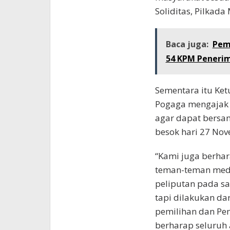
Soliditas, Pilkad
Baca juga:
Pem
54 KPM Penerim
Sementara itu Ket
Pogaga mengajak 
agar dapat bersa
besok hari 27 No
“Kami juga berhar
teman-teman medi
peliputan pada sa
tapi dilakukan da
pemilihan dan Pe
berharap seluruh