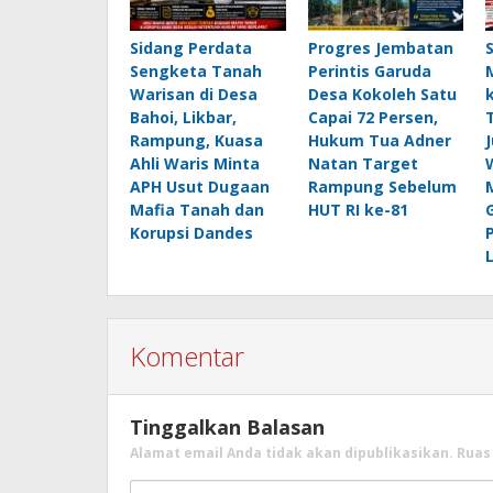
Sidang Perdata
Progres Jembatan
Sengketa Tanah
Perintis Garuda
Warisan di Desa
Desa Kokoleh Satu
Bahoi, Likbar,
Capai 72 Persen,
Rampung, Kuasa
Hukum Tua Adner
Ahli Waris Minta
Natan Target
APH Usut Dugaan
Rampung Sebelum
Mafia Tanah dan
HUT RI ke-81
Korupsi Dandes
Komentar
Tinggalkan Balasan
Alamat email Anda tidak akan dipublikasikan.
Ruas