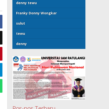
denny tewu
Franky Donny Wongkar
sulut
tewu
denny
Pos-pos Terbaru