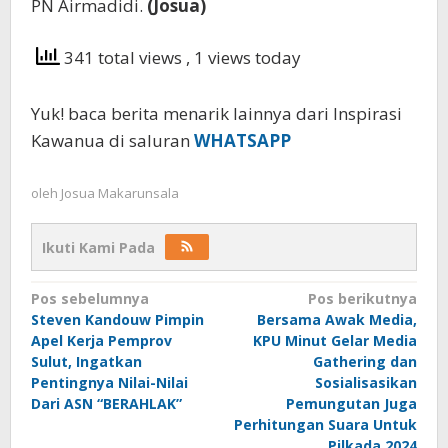
PN Airmadidi.
(Josua)
341 total views
, 1 views today
Yuk! baca berita menarik lainnya dari Inspirasi
Kawanua di saluran
WHATSAPP
oleh
Josua Makarunsala
Ikuti Kami Pada
Navigasi
Pos sebelumnya
Pos berikutnya
Steven Kandouw Pimpin
Bersama Awak Media,
pos
Apel Kerja Pemprov
KPU Minut Gelar Media
Sulut, Ingatkan
Gathering dan
Pentingnya Nilai-Nilai
Sosialisasikan
Dari ASN “BERAHLAK”
Pemungutan Juga
Perhitungan Suara Untuk
Pilkada 2024