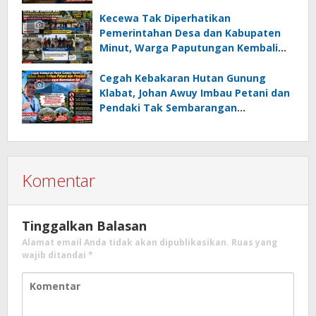
Dugaan Penahanan Register oleh Eks
Kumtua HK
Kecewa Tak Diperhatikan
Pemerintahan Desa dan Kabupaten
Minut, Warga Paputungan Kembali
Patungan, Kali Ini Rehabilitasi
Tambatan Perahu
Cegah Kebakaran Hutan Gunung
Klabat, Johan Awuy Imbau Petani dan
Pendaki Tak Sembarangan
Menyalakan Api
Komentar
Tinggalkan Balasan
Alamat email Anda tidak akan dipublikasikan.
Ruas yang
wajib ditandai
*