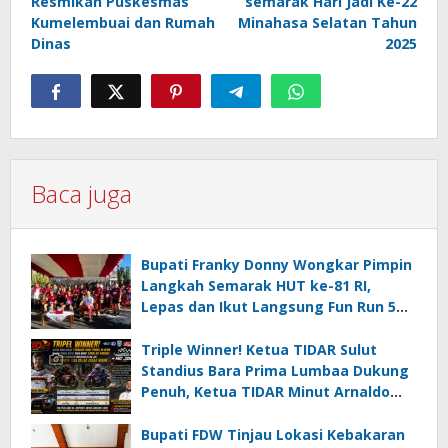
Resmikan Puskesmas
semarak Hari Jadi Ke-22
Kumelembuai dan Rumah
Minahasa Selatan Tahun
Dinas
2025
Baca juga
Bupati Franky Donny Wongkar Pimpin
Langkah Semarak HUT ke-81 RI,
Lepas dan Ikut Langsung Fun Run 5
Km di Amurang
Triple Winner! Ketua TIDAR Sulut
Standius Bara Prima Lumbaa Dukung
Penuh, Ketua TIDAR Minut Arnaldo
Kamagi Apresiasi Dominasi Pangeran
05 MC JOE Sapu Bersih Tiga Gelar
Bupati FDW Tinjau Lokasi Kebakaran