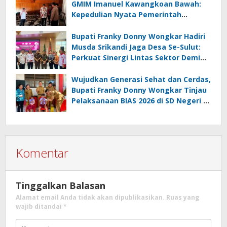
Juara Umum
GMIM Imanuel Kawangkoan Bawah:
Kepedulian Nyata Pemerintah
Minahasa Selatan bagi Jemaat yang
Terdampak
Bupati Franky Donny Wongkar Hadiri
Musda Srikandi Jaga Desa Se-Sulut:
Perkuat Sinergi Lintas Sektor Demi
Desa Maju dan Sejahtera
Wujudkan Generasi Sehat dan Cerdas,
Bupati Franky Donny Wongkar Tinjau
Pelaksanaan BIAS 2026 di SD Negeri 2
Amurang
Komentar
Tinggalkan Balasan
Alamat email Anda tidak akan dipublikasikan.
Ruas yang
wajib ditandai
*