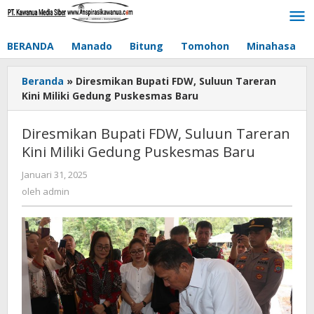
Lewati
ke
konten
BERANDA
Manado
Bitung
Tomohon
Minahasa
Beranda
»
Diresmikan Bupati FDW, Suluun Tareran
Kini Miliki Gedung Puskesmas Baru
Diresmikan Bupati FDW, Suluun Tareran
Kini Miliki Gedung Puskesmas Baru
Januari 31, 2025
oleh
admin
oleh
admin