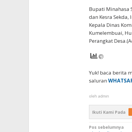
Bupati Minahasa S
dan Kesra Sekda, 
Kepala Dinas Kom
Kumelembuai, Hu
Perangkat Desa.(A
Yuk! baca berita m
saluran
WHATSA
oleh
admin
Ikuti Kami Pada
Navigasi
Pos sebelumnya