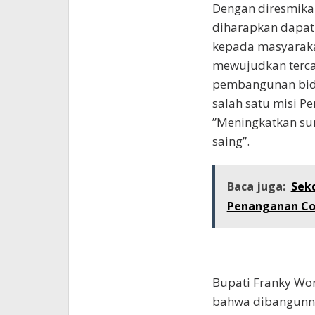
Dengan diresmika
diharapkan dapat
kepada masyaraka
mewujudkan terca
pembangunan bida
salah satu misi P
”Meningkatkan su
saing”.
Baca juga:
Sek
Penanganan Covi
Bupati Franky W
bahwa dibangunnya