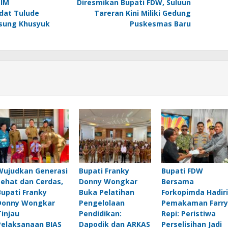
MIM
Diresmikan Bupati FDW, Suluun
dat Tulude
Tareran Kini Miliki Gedung
sung Khusyuk
Puskesmas Baru
Wujudkan Generasi
Bupati Franky
Bupati FDW
Sehat dan Cerdas,
Donny Wongkar
Bersama
Bupati Franky
Buka Pelatihan
Forkopimda Hadiri
Donny Wongkar
Pengelolaan
Pemakaman Farry
Tinjau
Pendidikan:
Repi: Peristiwa
Pelaksanaan BIAS
Dapodik dan ARKAS
Perselisihan Jadi