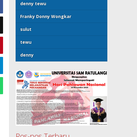
denny tewu
Franky Donny Wongkar
sulut
tewu
denny
Pos-pos Terbaru