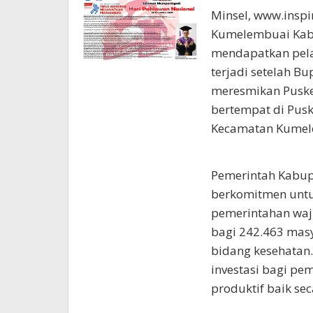
Minsel, www.insp
Kumelembuai Kabu
mendapatkan pelay
terjadi setelah B
meresmikan Pusk
bertempat di Pu
Kecamatan Kumele
Pemerintah Kabup
berkomitmen untu
pemerintahan waj
bagi 242.463 masy
bidang kesehata
investasi bagi p
produktif baik sec