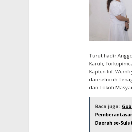
Turut hadir Angg
Karuh, Forkopimc
Kapten Inf. Wemfr
dan seluruh Tena
dan Tokoh Masyar
Baca juga:
Gube
Pemberantasan 
Daerah se-Sulu