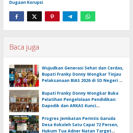
Dugaan Korupsi
Baca juga
Wujudkan Generasi Sehat dan Cerdas,
Bupati Franky Donny Wongkar Tinjau
Pelaksanaan BIAS 2026 di SD Negeri 2
Amurang
Bupati Franky Donny Wongkar Buka
Pelatihan Pengelolaan Pendidikan:
Dapodik dan ARKAS Kunci
Transformasi Tata Kelola Pendidikan
Minahasa Selatan
Progres Jembatan Perintis Garuda
Desa Kokoleh Satu Capai 72 Persen,
Hukum Tua Adner Natan Target