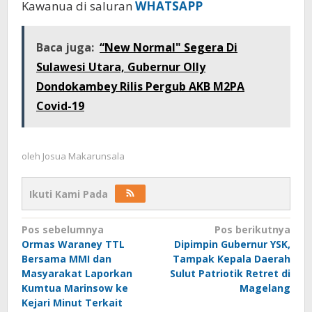
Kawanua di saluran
WHATSAPP
Baca juga:
“New Normal" Segera Di
Sulawesi Utara, Gubernur Olly
Dondokambey Rilis Pergub AKB M2PA
Covid-19
oleh
Josua Makarunsala
Ikuti Kami Pada
Navigasi
Pos sebelumnya
Pos berikutnya
Ormas Waraney TTL
Dipimpin Gubernur YSK,
pos
Bersama MMI dan
Tampak Kepala Daerah
Masyarakat Laporkan
Sulut Patriotik Retret di
Kumtua Marinsow ke
Magelang
Kejari Minut Terkait