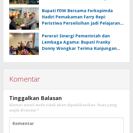
Rampung Sebelum HUT RI ke-81
Bupati FDW Bersama Forkopimda
Hadiri Pemakaman Farry Repi:
Peristiwa Perselisihan Jadi Pelajaran,
Persatuan dan Hukum Harus
Diutamakan
Pererat Sinergi Pemerintah dan
Lembaga Agama: Bupati Franky
Donny Wongkar Terima Kunjungan
Pimpinan Baru KGPM
Komentar
Tinggalkan Balasan
Alamat email Anda tidak akan dipublikasikan.
Ruas yang
wajib ditandai
*