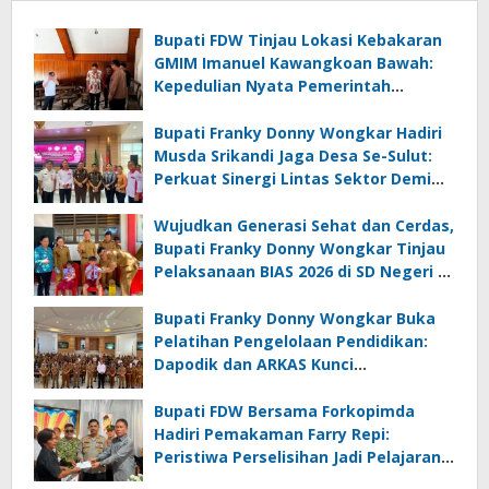
Bupati FDW Tinjau Lokasi Kebakaran
GMIM Imanuel Kawangkoan Bawah:
Kepedulian Nyata Pemerintah
Minahasa Selatan bagi Jemaat yang
Terdampak
Bupati Franky Donny Wongkar Hadiri
Musda Srikandi Jaga Desa Se-Sulut:
Perkuat Sinergi Lintas Sektor Demi
Desa Maju dan Sejahtera
Wujudkan Generasi Sehat dan Cerdas,
Bupati Franky Donny Wongkar Tinjau
Pelaksanaan BIAS 2026 di SD Negeri 2
Amurang
Bupati Franky Donny Wongkar Buka
Pelatihan Pengelolaan Pendidikan:
Dapodik dan ARKAS Kunci
Transformasi Tata Kelola Pendidikan
Minahasa Selatan
Bupati FDW Bersama Forkopimda
Hadiri Pemakaman Farry Repi:
Peristiwa Perselisihan Jadi Pelajaran,
Persatuan dan Hukum Harus