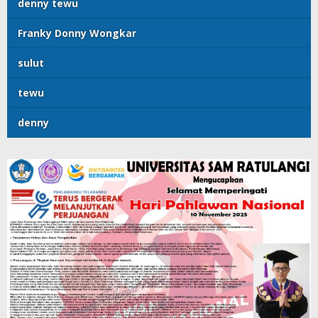
denny tewu
Franky Donny Wongkar
sulut
tewu
denny