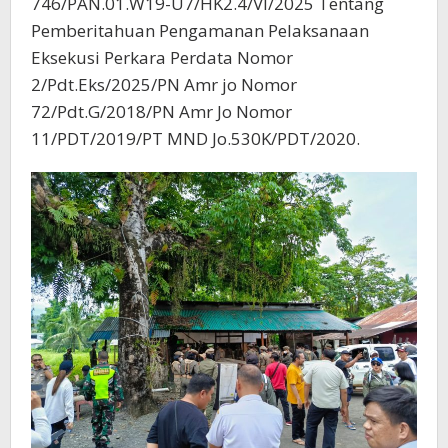
746/PAN.01.W19-U7/HK2.4/VI/2025 Tentang
Pemberitahuan Pengamanan Pelaksanaan
Eksekusi Perkara Perdata Nomor
2/Pdt.Eks/2025/PN Amr jo Nomor
72/Pdt.G/2018/PN Amr Jo Nomor
11/PDT/2019/PT MND Jo.530K/PDT/2020.