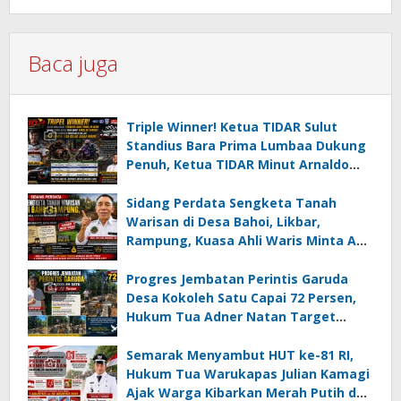
Baca juga
Triple Winner! Ketua TIDAR Sulut
Standius Bara Prima Lumbaa Dukung
Penuh, Ketua TIDAR Minut Arnaldo
Kamagi Apresiasi Dominasi Pangeran
05 MC JOE Sapu Bersih Tiga Gelar
Sidang Perdata Sengketa Tanah
Juara Umum
Warisan di Desa Bahoi, Likbar,
Rampung, Kuasa Ahli Waris Minta APH
Usut Dugaan Mafia Tanah dan
Korupsi Dandes
Progres Jembatan Perintis Garuda
Desa Kokoleh Satu Capai 72 Persen,
Hukum Tua Adner Natan Target
Rampung Sebelum HUT RI ke-81
Semarak Menyambut HUT ke-81 RI,
Hukum Tua Warukapas Julian Kamagi
Ajak Warga Kibarkan Merah Putih dan