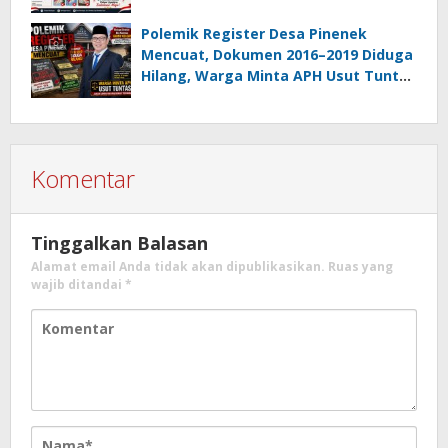
Gotong Royong Percantik Lingkungan
Polemik Register Desa Pinenek
Mencuat, Dokumen 2016–2019 Diduga
Hilang, Warga Minta APH Usut Tuntas
Dugaan Penahanan Register oleh Eks
Kumtua HK
Komentar
Tinggalkan Balasan
Alamat email Anda tidak akan dipublikasikan.
Ruas yang
wajib ditandai
*