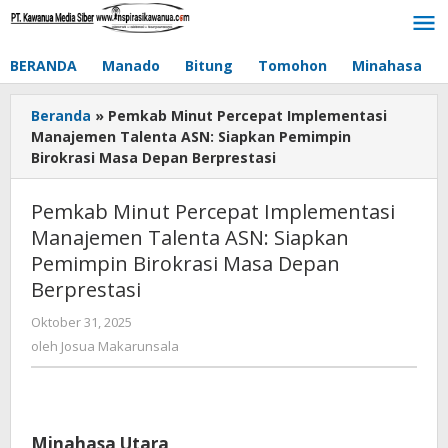
Lewati
ke
konten
BERANDA
Manado
Bitung
Tomohon
Minahasa
Beranda
»
Pemkab Minut Percepat Implementasi
Manajemen Talenta ASN: Siapkan Pemimpin
Birokrasi Masa Depan Berprestasi
Pemkab Minut Percepat Implementasi
Manajemen Talenta ASN: Siapkan
Pemimpin Birokrasi Masa Depan
Berprestasi
Oktober 31, 2025
oleh
Josua
oleh
Josua Makarunsala
Makarunsala
Minahasa Utara,